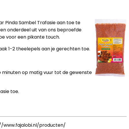
r Pinda Sambel Trafasie aan toe te
ken onderdeel uit van ons beproefde
oe voor een pikante touch.
ak 1-2 theelepels aan je gerechten toe.
e minuten op matig vuur tot de gewenste
asie toe.
://www.fajalobi.nl/producten/