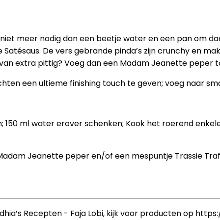
 niet meer nodig dan een beetje water en een pan om daa
e Satésaus. De vers gebrande pinda’s zijn crunchy en ma
 van extra pittig? Voeg dan een Madam Jeanette peper t
ten een ultieme finishing touch te geven; voeg naar sma
n; 150 ml water erover schenken; Kook het roerend enkel
 Madam Jeanette peper en/of een mespuntje Trassie Traf
hia’s Recepten - Faja Lobi, kijk voor producten op https