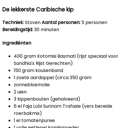
De lekkerste Caribische kip
Techniek:
Stoven
Aantal personen:
5 personen
Bereidingstijd:
30 minuten
Ingrediënten
400 gram Kotomisi Basmati (rijst speciaal voor
Sandhia's Rijst Gerechten)
150 gram kousenband
1 zoete aardappel (circa 350 gram
zonnebloemolie
2 uien
3 kippenbouten (gehalveerd)
6 el Faja Lobi Surinam Trafasie (vers bereide
roerbakmix)
1 el tomatenpuree
1 volle eetlepel komijnpoeder