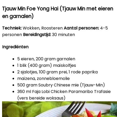
Tjauw Min Foe Yong Hai (Tjauw Min met eieren
en garnalen)
Techniek:
Wokken, Roosteren
Aantal personen:
4-5
personen
Bereidingstijd:
30 minuten
Ingrediënten
5 eieren, 200 gram garnalen
1 blik (400 gram) maïskolfjes
2 sjalotjes, 100 gram prei, 1 rode paprika
maïzena, zonnebloemolie
500 gram Soubry Chinese mie (Tjauw-Min)
360 ml Faja Lobi Chicken Paramaribo Trafasie
(vers bereide woksaus)