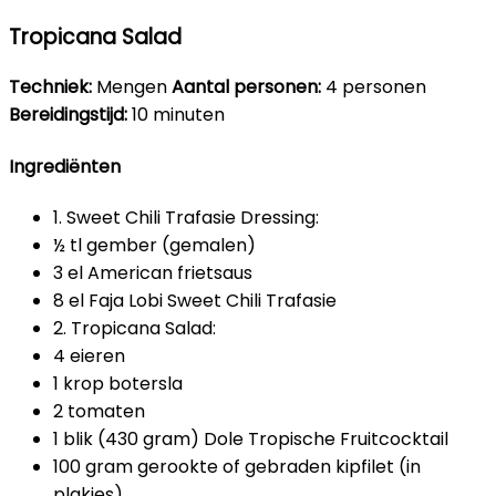
Tropicana Salad
Techniek:
Mengen
Aantal personen:
4 personen
Bereidingstijd:
10 minuten
Ingrediënten
1. Sweet Chili Trafasie Dressing:
½ tl gember (gemalen)
3 el American frietsaus
8 el Faja Lobi Sweet Chili Trafasie
2. Tropicana Salad:
4 eieren
1 krop botersla
2 tomaten
1 blik (430 gram) Dole Tropische Fruitcocktail
100 gram gerookte of gebraden kipfilet (in
plakjes)