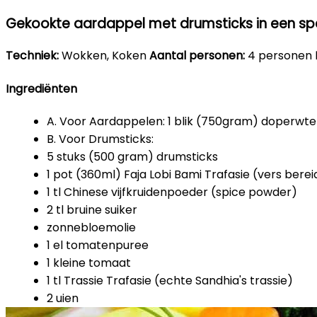
Gekookte aardappel met drumsticks in een spe
Techniek:
Wokken, Koken
Aantal personen:
4 personen
Ingrediënten
A. Voor Aardappelen: 1 blik (750gram) doperwt
B. Voor Drumsticks:
5 stuks (500 gram) drumsticks
1 pot (360ml) Faja Lobi Bami Trafasie (vers bere
1 tl Chinese vijfkruidenpoeder (spice powder)
2 tl bruine suiker
zonnebloemolie
1 el tomatenpuree
1 kleine tomaat
1 tl Trassie Trafasie (echte Sandhia's trassie)
2 uien