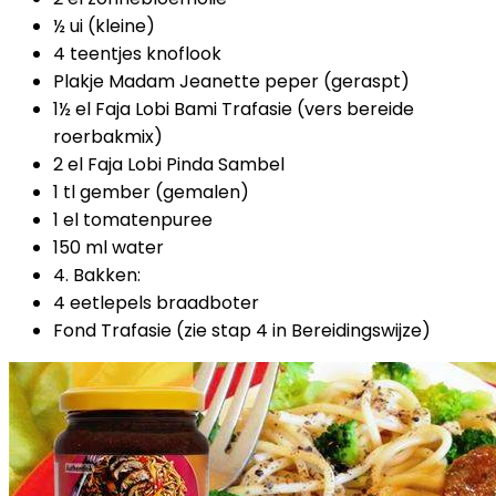
½ ui (kleine)
4 teentjes knoflook
Plakje Madam Jeanette peper (geraspt)
1½ el Faja Lobi Bami Trafasie (vers bereide
roerbakmix)
2 el Faja Lobi Pinda Sambel
1 tl gember (gemalen)
1 el tomatenpuree
150 ml water
4. Bakken:
4 eetlepels braadboter
Fond Trafasie (zie stap 4 in Bereidingswijze)