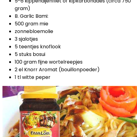
5-6 kippendijenfilet of kipkarbonades (circa 750
gram)
B. Garlic Bami:
500 gram mie
zonnebloemolie
3 sjalotjes
5 teentjes knoflook
5 stuks bosui
100 gram fijne wortelreepjes
2 el Knorr Aromat (bouillonpoeder)
1 tl witte peper