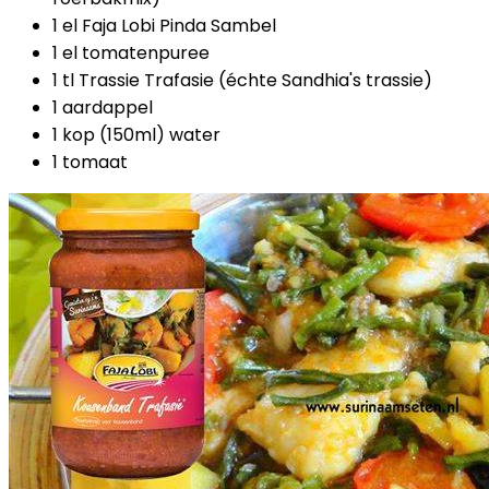
1 el Faja Lobi Pinda Sambel
1 el tomatenpuree
1 tl Trassie Trafasie (échte Sandhia's trassie)
1 aardappel
1 kop (150ml) water
1 tomaat