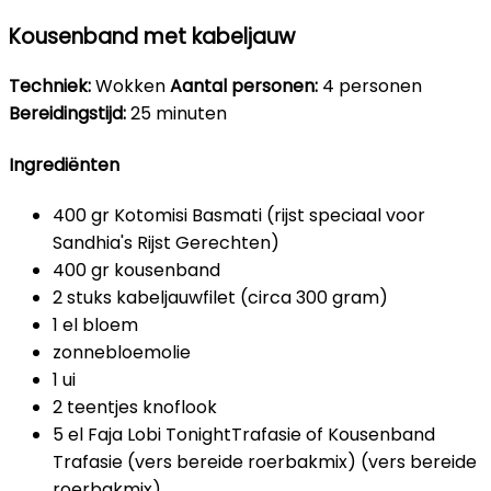
Kousenband met kabeljauw
Techniek:
Wokken
Aantal personen:
4 personen
Bereidingstijd:
25 minuten
Ingrediënten
400 gr Kotomisi Basmati (rijst speciaal voor
Sandhia's Rijst Gerechten)
400 gr kousenband
2 stuks kabeljauwfilet (circa 300 gram)
1 el bloem
zonnebloemolie
1 ui
2 teentjes knoflook
5 el Faja Lobi TonightTrafasie of Kousenband
Trafasie (vers bereide roerbakmix) (vers bereide
roerbakmix)