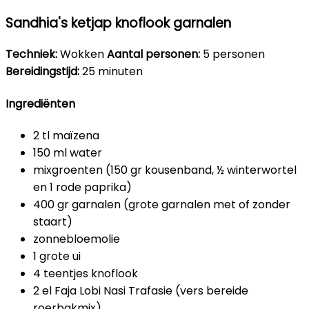
Sandhia's ketjap knoflook garnalen
Techniek:
Wokken
Aantal personen:
5 personen
Bereidingstijd:
25 minuten
Ingrediënten
2 tl maïzena
150 ml water
mixgroenten (150 gr kousenband, ½ winterwortel
en 1 rode paprika)
400 gr garnalen (grote garnalen met of zonder
staart)
zonnebloemolie
1 grote ui
4 teentjes knoflook
2 el Faja Lobi Nasi Trafasie (vers bereide
roerbakmix)