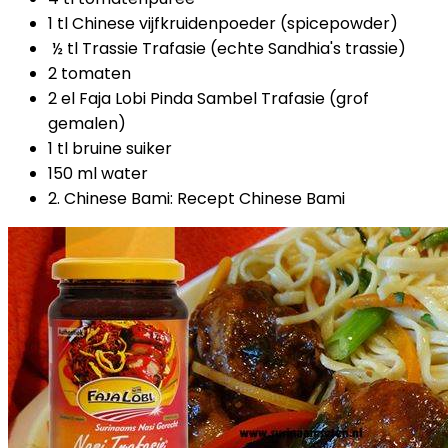
1 tl Chinese vijfkruidenpoeder (spicepowder)
½ tl Trassie Trafasie (echte Sandhia's trassie)
2 tomaten
2 el Faja Lobi Pinda Sambel Trafasie (grof
gemalen)
1 tl bruine suiker
150 ml water
2. Chinese Bami: Recept Chinese Bami