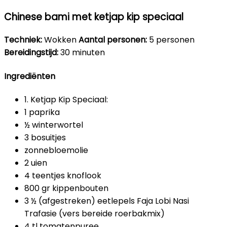
Chinese bami met ketjap kip speciaal
Techniek:
Wokken
Aantal personen:
5 personen
Bereidingstijd:
30 minuten
Ingrediënten
1. Ketjap Kip Speciaal:
1 paprika
½ winterwortel
3 bosuitjes
zonnebloemolie
2 uien
4 teentjes knoflook
800 gr kippenbouten
3 ½ (afgestreken) eetlepels Faja Lobi Nasi
Trafasie (vers bereide roerbakmix)
4 tl tomatenpuree