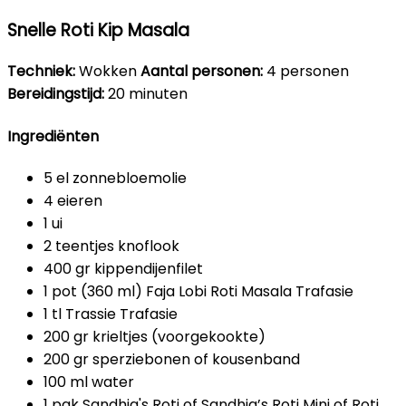
Snelle Roti Kip Masala
Techniek:
Wokken
Aantal personen:
4 personen
Bereidingstijd:
20 minuten
Ingrediënten
5 el zonnebloemolie
4 eieren
1 ui
2 teentjes knoflook
400 gr kippendijenfilet
1 pot (360 ml) Faja Lobi Roti Masala Trafasie
1 tl Trassie Trafasie
200 gr krieltjes (voorgekookte)
200 gr sperziebonen of kousenband
100 ml water
1 pak Sandhia's Roti of Sandhia’s Roti Mini of Roti