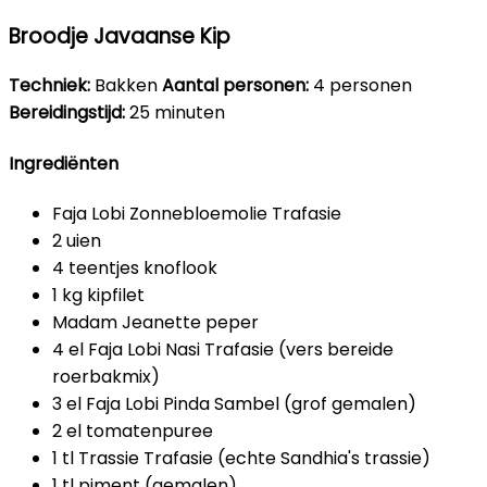
Broodje Javaanse Kip
Techniek:
Bakken
Aantal personen:
4 personen
Bereidingstijd:
25 minuten
Ingrediënten
Faja Lobi Zonnebloemolie Trafasie
2 uien
4 teentjes knoflook
1 kg kipfilet
Madam Jeanette peper
4 el Faja Lobi Nasi Trafasie (vers bereide
roerbakmix)
3 el Faja Lobi Pinda Sambel (grof gemalen)
2 el tomatenpuree
1 tl Trassie Trafasie (echte Sandhia's trassie)
1 tl piment (gemalen)