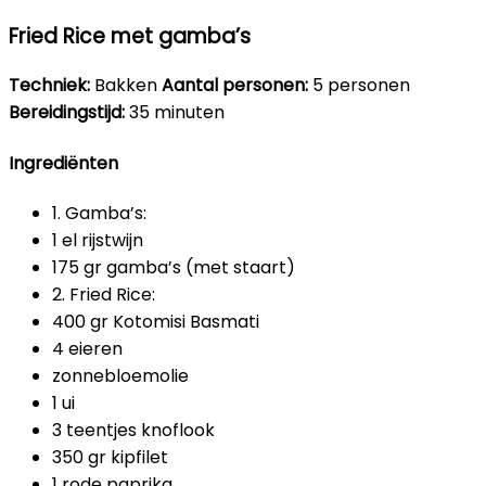
Fried Rice met gamba’s
Techniek:
Bakken
Aantal personen:
5 personen
Bereidingstijd:
35 minuten
Ingrediënten
1. Gamba’s:
1 el rijstwijn
175 gr gamba’s (met staart)
2. Fried Rice:
400 gr Kotomisi Basmati
4 eieren
zonnebloemolie
1 ui
3 teentjes knoflook
350 gr kipfilet
1 rode paprika