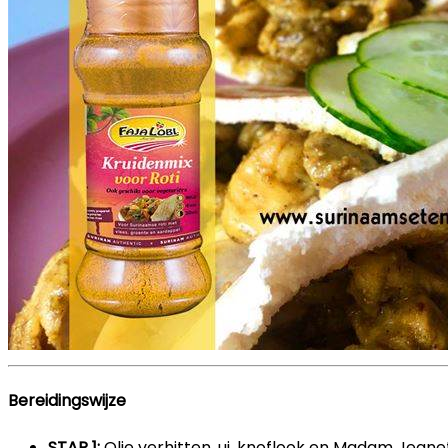
Bereidingswijze
STAP 1:
Olie verhitten, ui, knoflook en Madam Jeanett