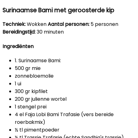
Surinaamse Bami met geroosterde kip
Techniek:
Wokken
Aantal personen:
5 personen
Bereidingstijd:
30 minuten
Ingrediënten
1. Surinaamse Bami:
500 gr mie
zonnebloemolie
1 ui
300 gr kipfilet
200 gr julienne wortel
1 stengel prei
4 el Faja Lobi Bami Trafasie (vers bereide
roerbakmix)
½ tl pimentpoeder
½ tl Trassie Trafasie (echte Sandhia's trassie)