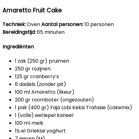
Amaretto Fruit Cake
Techniek:
Oven
Aantal personen:
10 personen
Bereidingstijd:
65 minuten
Ingrediënten
1 zak (250 gr) pruimen
250 gr rozijnen
125 gr cranberry’s
6 dadels (zonder pit)
100 ml Amaretto (likeur)
200 gr roomboter (ongezouten)
1 pak (400 gr) Faja Lobi Keksi Trafasie (cakemix)
1 (volle) eetlepel kaneel
100 ml melk
1½ el Griekse yoghurt
7 eieren (M)