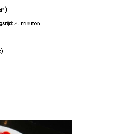
en)
stijd:
30 minuten
x)