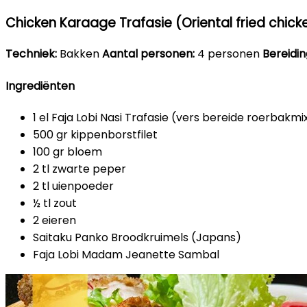
Chicken Karaage Trafasie (Oriental fried chick
Techniek:
Bakken
Aantal personen:
4 personen
Bereiding
Ingrediënten
1 el Faja Lobi Nasi Trafasie (vers bereide roerbakmi
500 gr kippenborstfilet
100 gr bloem
2 tl zwarte peper
2 tl uienpoeder
½ tl zout
2 eieren
Saitaku Panko Broodkruimels (Japans)
Faja Lobi Madam Jeanette Sambal