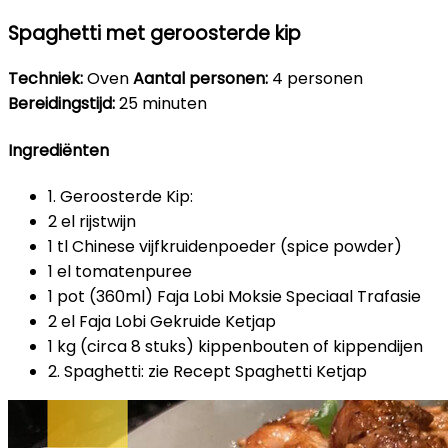
Spaghetti met geroosterde kip
Techniek:
Oven
Aantal personen:
4 personen
Bereidingstijd:
25 minuten
Ingrediënten
1. Geroosterde Kip:
2 el rijstwijn
1 tl Chinese vijfkruidenpoeder (spice powder)
1 el tomatenpuree
1 pot (360ml) Faja Lobi Moksie Speciaal Trafasie
2 el Faja Lobi Gekruide Ketjap
1 kg (circa 8 stuks) kippenbouten of kippendijen
2. Spaghetti: zie Recept Spaghetti Ketjap