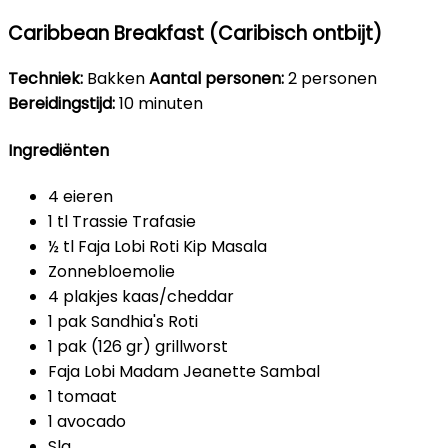
Caribbean Breakfast (Caribisch ontbijt)
Techniek:
Bakken
Aantal personen:
2 personen
Bereidingstijd:
10 minuten
Ingrediënten
4 eieren
1 tl Trassie Trafasie
½ tl Faja Lobi Roti Kip Masala
Zonnebloemolie
4 plakjes kaas/cheddar
1 pak Sandhia's Roti
1 pak (126 gr) grillworst
Faja Lobi Madam Jeanette Sambal
1 tomaat
1 avocado
Sla