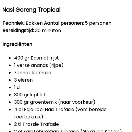
Nasi Goreng Tropical
Techniek:
Bakken
Aantal personen:
5 personen
Bereidingstijd:
30 minuten
Ingrediënten
400 gr Basmati rijst
1 verse ananas (rijpe)
zonnebloemolie
3 eieren
1 ui
300 gr kipfilet
300 gr groentemix (naar voorkeur)
4 el Faja Lobi Nasi Trafasie (vers bereide
roerbakmix)
2 tl Trassie Trafasie
2 el Faja Lobi Ketjap Trafasie (Gekruide Ketjap)