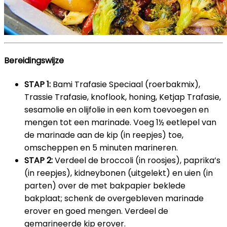
Bereidingswijze
STAP 1:
Bami Trafasie Speciaal (roerbakmix),
Trassie Trafasie, knoflook, honing, Ketjap Trafasie,
sesamolie en olijfolie in een kom toevoegen en
mengen tot een marinade. Voeg 1½ eetlepel van
de marinade aan de kip (in reepjes) toe,
omscheppen en 5 minuten marineren.
STAP 2:
Verdeel de broccoli (in roosjes), paprika’s
(in reepjes), kidneybonen (uitgelekt) en uien (in
parten) over de met bakpapier beklede
bakplaat; schenk de overgebleven marinade
erover en goed mengen. Verdeel de
gemarineerde kip erover.