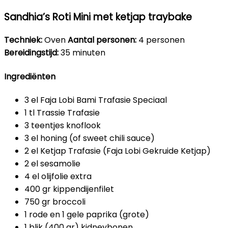
Sandhia’s Roti Mini met ketjap traybake
Techniek:
Oven
Aantal personen:
4 personen
Bereidingstijd:
35 minuten
Ingrediënten
3 el Faja Lobi Bami Trafasie Speciaal
1 tl Trassie Trafasie
3 teentjes knoflook
3 el honing (of sweet chili sauce)
2 el Ketjap Trafasie (Faja Lobi Gekruide Ketjap)
2 el sesamolie
4 el olijfolie extra
400 gr kippendijenfilet
750 gr broccoli
1 rode en 1 gele paprika (grote)
1 blik (400 gr) kidneybonen