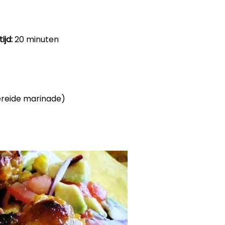
ijd:
20 minuten
bereide marinade)