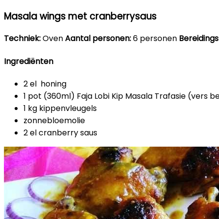
Masala wings met cranberrysaus
Techniek:
Oven
Aantal personen:
6 personen
Bereidingst
Ingrediënten
2 el honing
1 pot (360ml) Faja Lobi Kip Masala Trafasie (vers 
1 kg kippenvleugels
zonnebloemolie
2 el cranberry saus