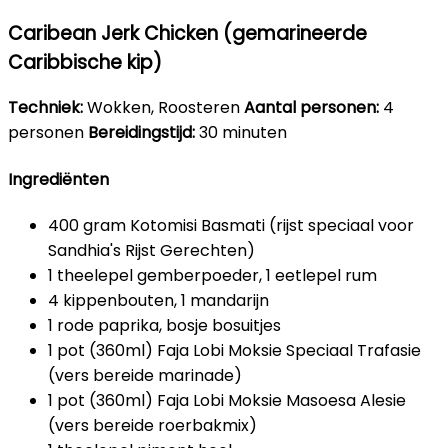
Caribean Jerk Chicken (gemarineerde
Caribbische kip)
Techniek:
Wokken, Roosteren
Aantal personen:
4
personen
Bereidingstijd:
30 minuten
Ingrediënten
400 gram Kotomisi Basmati (rijst speciaal voor
Sandhia's Rijst Gerechten)
1 theelepel gemberpoeder, 1 eetlepel rum
4 kippenbouten, 1 mandarijn
1 rode paprika, bosje bosuitjes
1 pot (360ml) Faja Lobi Moksie Speciaal Trafasie
(vers bereide marinade)
1 pot (360ml) Faja Lobi Moksie Masoesa Alesie
(vers bereide roerbakmix)