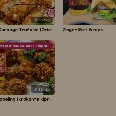
30
min
Chicken Karaage Trafasie (Oriental fried chicken)
Zinger Roti Wraps
Voorafjes, Salades, Hapjes en Lekkernijen
35
min
Crispy Kippeling (krokante kipnuggets)