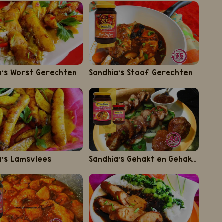
a's Worst Gerechten
Sandhia's Stoof Gerechten
a's Lamsvlees
Sandhia’s Gehakt en Gehaktballen