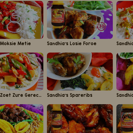
 Moksie Metie
Sandhia's Losie Foroe
Sandhi
Sandhia's Zoet Zure Gerechten
Sandhia's Spareribs
Sandhi