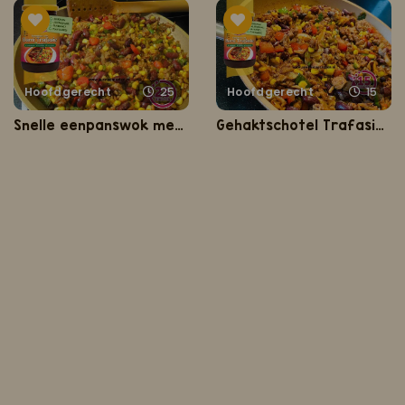
Hoofdgerecht
25
Hoofdgerecht
15
Snelle eenpanswok met gehakt en bonen
Gehaktschotel Trafasie (snelle eenpansgehakt met verse groenten)