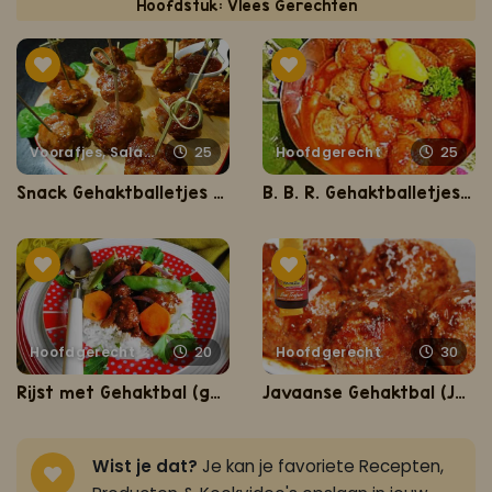
Hoofdstuk: Vlees Gerechten
Voorafjes, Salades, Hapjes en Lekkernijen
25
Hoofdgerecht
25
Snack Gehaktballetjes (gehaktballetjes op een exclusieve saus)
B. B. R. Gehaktballetjes (bruine bonen met rijst en gehaktballetjes)
Hoofdgerecht
20
Hoofdgerecht
30
Rijst met Gehaktbal (gehaktbal in sojasaus met rijst)
Javaanse Gehaktbal (Javaanse gehaktbal met de lekkerste Sandhia's nasi)
Wist je dat?
Je kan je favoriete Recepten,