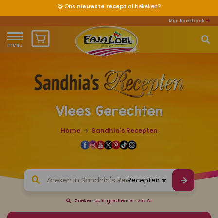
😋
Ons
nieuwste recept
al bekeken?
Mijn Kookboek
menu
Home
Waar ben je naar op zoek?
Over ons
Vlees Gerechten
Recepten
Home
Sandhia's Recepten
Producten
Waar verkrijgbaar?
Mijn kookboek
Zoeken op ingrediënten via AI
Zomervakantie 2026