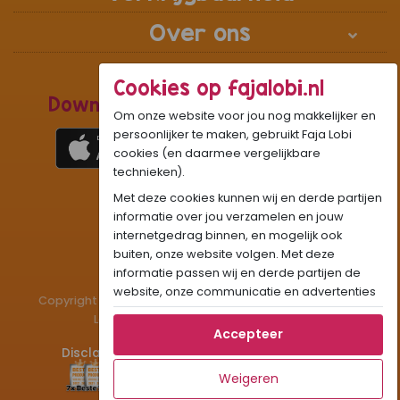
Over ons
Cookies op fajalobi.nl
Download de Recepten Webapp
Om onze website voor jou nog makkelijker en
persoonlijker te maken, gebruikt Faja Lobi
cookies (en daarmee vergelijkbare
technieken).
1
WhatsApp Community:
Met deze cookies kunnen wij en derde partijen
Onze gifjes al eens geprobeerd?:
GIF
informatie over jou verzamelen en jouw
internetgedrag binnen, en mogelijk ook
Beleef Sandhia’s Recepten in:
VR
AR
buiten, onze website volgen. Met deze
informatie passen wij en derde partijen de
website, onze communicatie en advertenties
Copyright © 1983 - 2026 Stichting Administratiekantoor
aan op jouw interesses en profiel. Daarnaast
Laigsingh Holding. All rights reserved.
kan je door deze cookies informatie delen via
Accepteer
social media.
Disclaimer
Privacy & Cookies
Contact
Als je op "Accepteer" klikt, dan geef je Faja
Weigeren
Lobi toestemming om cookies voor social