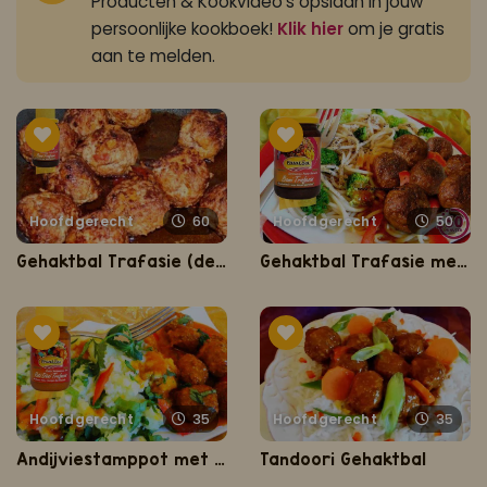
Producten & Kookvideo's opslaan in jouw
persoonlijke kookboek!
Klik hier
om je gratis
aan te melden.
Hoofdgerecht
60
Hoofdgerecht
50
Gehaktbal Trafasie (de lekkerste en sappigste gehaktbal van Nederland)
Gehaktbal Trafasie met spaghetti
Hoofdgerecht
35
Hoofdgerecht
35
Andijviestamppot met gehaktbal op romige masala saus
Tandoori Gehaktbal