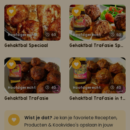
Hoofdgerecht
60
Hoofdgerecht
60
Gehaktbal Speciaal
Gehaktbal Trafasie Speciaal (de lekkerste gehaktbal speciaal)
Hoofdgerecht
40
Hoofdgerecht
40
Gehaktbal Trafasie
Gehaktbal Trafasie in tomatensaus
Wist je dat?
Je kan je favoriete Recepten,
Producten & Kookvideo's opslaan in jouw