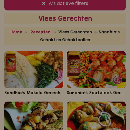
wis actieve filters
Koop ons bestseller kookboek
Vlees Gerechten
klik hier
Of
om je aan te melden voor Mijn Kookboek.
Vlees Gerechten
Sandhia’s
Home
Recepten
Gehakt en Gehaktballen
Sandhia's Masala Gerechten
Sandhia's Zoutvlees Gerechten