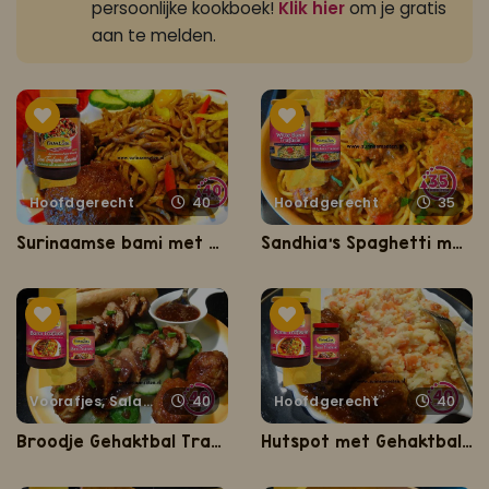
persoonlijke kookboek!
Klik hier
om je gratis
aan te melden.
Hoofdgerecht
40
Hoofdgerecht
35
Surinaamse bami met gehaktbal
Sandhia’s Spaghetti met Gehaktbal Trafasie in tomatensaus
Voorafjes, Salades, Hapjes en Lekkernijen
40
Hoofdgerecht
40
Broodje Gehaktbal Trafasie
Hutspot met Gehaktbal Trafasie