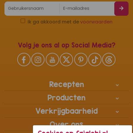
Ik ga akkoord met de
voorwaarden
Volg je ons al op Social Media?
Recepten
Producten
Verkrijgbaarheid
Over ons