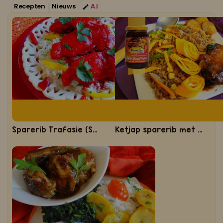
Recepten
Nieuws
A.I
Koop ons bestseller kookboek
klik hier
Of
om je aan te melden voor Mijn Kookboek.
Sparerib Trafasie (Sandhia's-Amerikaanse sparerib)
Ketjap sparerib met Sandhia's nasi