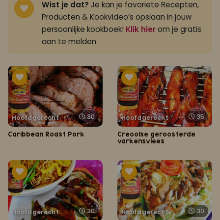
Wist je dat?
Je kan je favoriete Recepten,
Producten & Kookvideo’s opslaan in jouw
persoonlijke kookboek!
Klik hier
om je gratis
aan te melden.
30
35
Hoofdgerecht
Hoofdgerecht
Caribbean Roast Pork
Creoolse geroosterde
varkensvlees
30
30
Hoofdgerecht
Hoofdgerecht