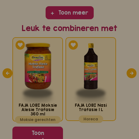
Toon meer
Leuk te combineren met
i
FAJA LOBI Moksie
FAJA LOBI Nasi
FAJA L
r
Alesie Trafasie
Trafasie 1 L
Trafas
360 ml
n
Horeca
Sma
Moksie gerechten
Toon