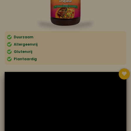
Koop ons bestseller kookboek
klik hier
Of
om je aan te melden voor Mijn Kookboek.
Duurzaam
Allergeenvrij
Glutenvrij
Plantaardig