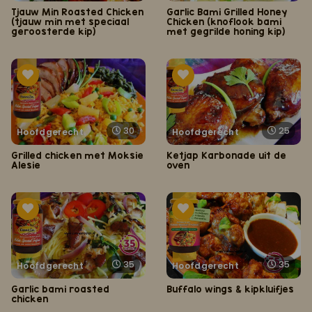
Tjauw Min Roasted Chicken
Garlic Bami Grilled Honey
(tjauw min met speciaal
Chicken (knoflook bami
geroosterde kip)
met gegrilde honing kip)
30
25
Hoofdgerecht
Hoofdgerecht
Grilled chicken met Moksie
Ketjap Karbonade uit de
Alesie
oven
35
35
Hoofdgerecht
Hoofdgerecht
Garlic bami roasted
Buffalo wings & kipkluifjes
chicken