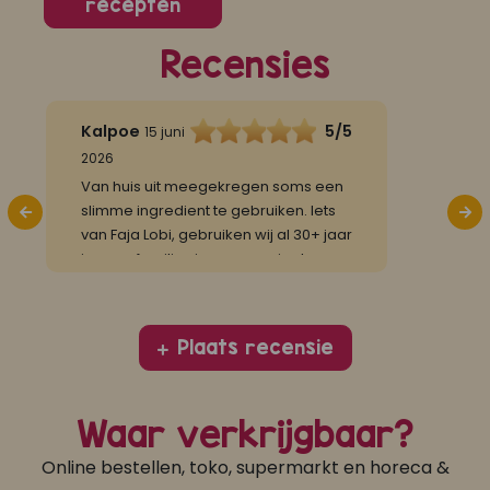
re
recepten
Recensies
Kalpoe
5/5
Roz
15 juni
2026
29 d
Van huis uit meegekregen soms een
2025
slimme ingredient te gebruiken. Iets
Heur
van Faja Lobi, gebruiken wij al 30+ jaar
werd
in onze families in een speciaal
resta
gerecht....
te m
kwam,
kwa
Plaats recensie
Waar verkrijgbaar?
Online bestellen, toko, supermarkt en horeca &