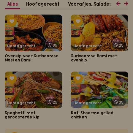
Alles
Hoofdgerecht
Voorafjes, Salades, Hapjes 
35
25
Hoofdgerecht
Hoofdgerecht
Ovenkip voor Surinaamse
Surinaamse Bami met
Nasi en Bami
ovenkip
25
35
Hoofdgerecht
Hoofdgerecht
Spaghetti met
Roti Shoarma grilled
geroosterde kip
chicken