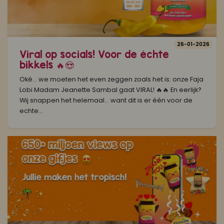
26-01-2026
Viral op socials! Voor de échte
bikkels 🔥😍
Oké… we moeten het even zeggen zoals het is: onze Faja
Lobi Madam Jeanette Sambal gaat VIRAL! 🔥🔥 En eerlijk?
Wij snappen het helemaal… want dit is er één voor de
echte...