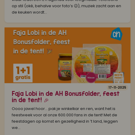
op stil (oké, behalve voor foto’s 😉), muziek zacht aan en
de keuken wordt...
17-11-2025
Faja Lobi in de AH Bonusfolder, feest
in de tent! 🎉
Oooo jawel hoor… pak je winkelkar en ren, want het is
feestweek voor al onze 600.000 fans in de tent! Met de
feestdagen op komst en gezelligheid in ’t land, leggen
we...