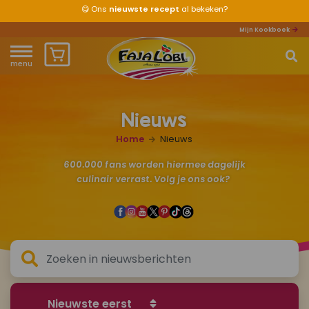
😋
Ons
nieuwste recept
al bekeken?
Mijn Kookboek
menu
Home
Nieuws
Waar ben je naar op zoek?
Over ons
Home
Nieuws
Recepten
600.000 fans worden hiermee dagelijk
culinair verrast. Volg je ons ook?
Producten
Waar verkrijgbaar?
Mijn kookboek
Zomervakantie 2026
Nieuwste eerst