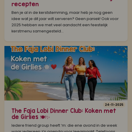
recepten
Ben je al in de kerststemming, maar heb je nog geen
idee wat je dit jaar wilt serveren? Geen paniek! Ook voor
2025 hebben we met veel aandacht een feestelijk
kerstmenu samengesteld...
24-11-2025
The Faja Lobi Dinner Club: Koken met
de Girlies 🍽️✨
Iedere friend group heeft ‘m: die ene avond in de week
waar iedereen z’n agenda voor leegmaakt. Telefoons