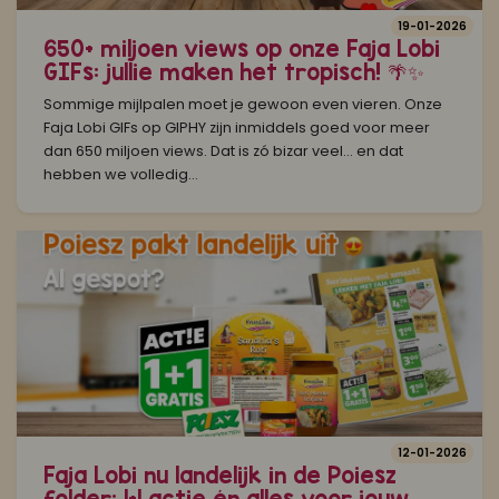
19-01-2026
650+ miljoen views op onze Faja Lobi
GIFs: jullie maken het tropisch! 🌴✨
Sommige mijlpalen moet je gewoon even vieren. Onze
Faja Lobi GIFs op GIPHY zijn inmiddels goed voor meer
dan 650 miljoen views. Dat is zó bizar veel… en dat
hebben we volledig...
12-01-2026
Faja Lobi nu landelijk in de Poiesz
folder: 1+1 actie én alles voor jouw