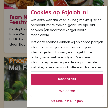
Cookies op fajalobi.nl
27-10-2025
Team Nasibal 😋 of Team Nasi
Om onze website voor jou nog makkelijker en
Feestmaal 🍴 welke kies jij? 🍛🔥
persoonlijker te maken, gebruikt Faja Lobi
De strijd barst weer los! 💥 Na de legendarische strijd
cookies (en daarmee vergelijkbare
tussen Team Crunchy Chicken en Team Kip Masala, is
technieken).
het tijd voor ronde twee! Twee Surinaamse toppers
Met deze cookies kunnen wij en derde partijen
staan klaar voor jouw stem:...
informatie over jou verzamelen en jouw
internetgedrag binnen, en mogelijk ook
buiten, onze website volgen. Met deze
informatie passen wij en derde partijen de
website, onze communicatie en advertenties
aan op jouw interesses en profiel. Daarnaast
kan je door deze cookies informatie delen via
Accepteer
social media.
Als je op "Accepteer" klikt, dan geef je Faja
Weigeren
Lobi toestemming om cookies voor social
media en gepersonaliseerde voorkeuren te
Cookie Instellingen
plaatsen. Lees hier meer over in ons
20-10-2025