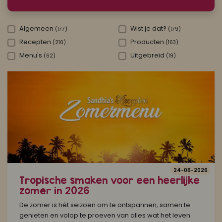
Koop ons bestseller kookboek
Algemeen
Wist je dat?
(177)
(179)
Recepten
Producten
(210)
(163)
klik hier
Of
om je aan te melden voor Mijn Kookboek.
Menu's
Uitgebreid
(62)
(19)
24-06-2026
Tropische smaken voor een heerlijke
zomer in 2026
De zomer is hét seizoen om te ontspannen, samen te
genieten en volop te proeven van alles wat het leven