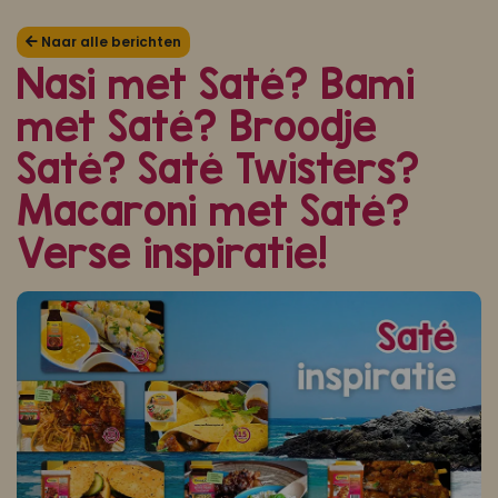
Koop ons bestseller kookboek
Naar alle berichten
Nasi met Saté? Bami
klik hier
met Saté? Broodje
Of
om je aan te melden voor Mijn Kookboek.
Saté? Saté Twisters?
Macaroni met Saté?
Verse inspiratie!