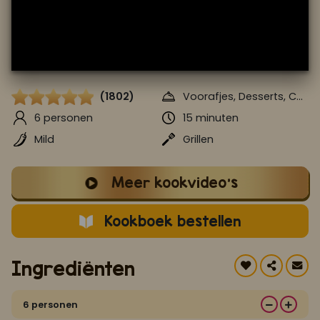
Koop ons bestseller kookboek
klik hier
Of
om je aan te melden voor Mijn Kookboek.
(1802)
Voorafjes, Desserts, Cakes & Taarten
6 personen
15 minuten
Mild
Grillen
Meer kookvideo's
Kookboek bestellen
Ingrediënten
6 personen