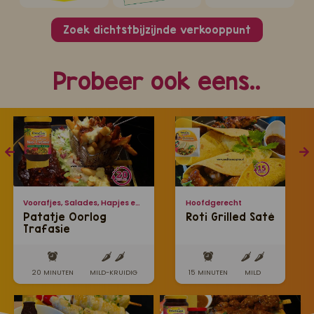
Zoek dichtstbijzijnde verkooppunt
Probeer ook eens..
Voorafjes, Salades, Hapjes en Lekkernijen
Hoofdgerecht
Patatje Oorlog
Roti Grilled Saté
Trafasie
20 MINUTEN
MILD-KRUIDIG
15 MINUTEN
MILD