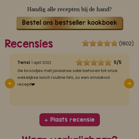
Handig alle recepten bij de hand?
Bestel ons bestseller kookboek
Recensies
(1802)
5
Tensi
5/5
L
1 april 2022
Ge broodjes met javaanse sate behoren tot onze
D
wekelijkse lunch routine hihi, zo een smaakvol
j
recept❤️
r
h
..
Plaats recensie