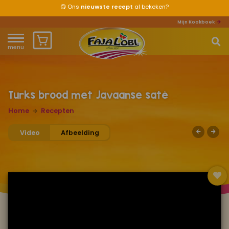
😋
Ons
nieuwste recept
al bekeken?
Mijn Kookboek
menu
Home
Waar ben je naar op zoek?
Over ons
Turks brood met Javaanse saté
Home
Recepten
Recepten
Video
Afbeelding
Producten
Waar verkrijgbaar?
Mijn kookboek
Zomervakantie 2026