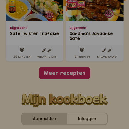
Bijgerecht
Bijgerecht
Saté Twister Trafasie
Sandhia’s Javaanse
Saté
25 MINUTEN
MILD-KRUIDIG
15 MINUTEN
MILD-KRUIDIG
Meer recepten
Aanmelden
Inloggen