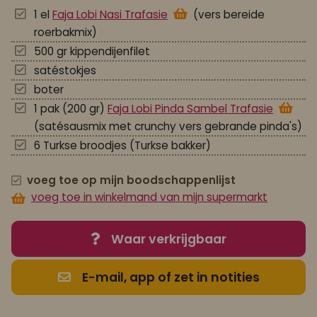
1 el
Faja Lobi Nasi Trafasie
(vers bereide
roerbakmix)
500 gr kippendijenfilet
satéstokjes
boter
1 pak (200 gr)
Faja Lobi Pinda Sambel Trafasie
(satésausmix met crunchy vers gebrande pinda's)
6 Turkse broodjes (Turkse bakker)
voeg toe op mijn boodschappenlijst
voeg toe in winkelmand van mijn supermarkt
Waar verkrijgbaar
E-mail, app of zet in notities