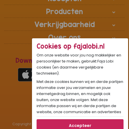
Producten
Verkrijgbaarheid
Over ons
Cookies op fajalobi.nl
Om onze website voor jou nog makkelijker en
Download de Recepten Webapp
persoonlijker te maken, gebruikt Faja Lobi
cookies (en daarmee vergelijkbare
technieken).
Met deze cookies kunnen wij en derde partijen
1
WhatsApp Community:
informatie over jou verzamelen en jouw
internetgedrag binnen, en mogelijk ook
Onze gifjes al eens geprobeerd?:
GIF
buiten, onze website volgen. Met deze
Beleef Sandhia’s Recepten in:
VR
AR
informatie passen wij en derde partijen de
website, onze communicatie en advertenties
aan op jouw interesses en profiel. Daarnaast
Copyright © 1983 - 2026 Stichting Administratiekantoor
kan je door deze cookies informatie delen via
Accepteer