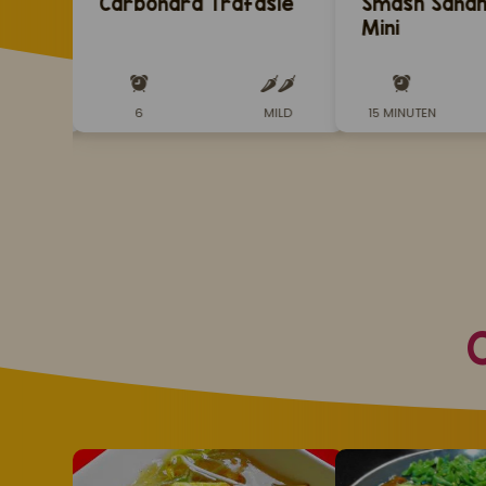
e
Carbonara Trafasie
Smash Sandhi
Mini
uten)
MILD
6
MILD
15 MINUTEN