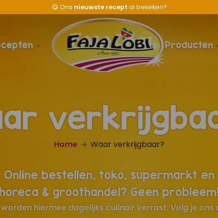
😋
Ons
nieuwste recept
al bekeken?
ecepten
Producten
ar verkrijgba
Home
Waar verkrijgbaar?
Online bestellen, toko, supermarkt en
horeca & groothandel? Geen probleem
worden hiermee dagelijks culinair verrast. Volg je ons