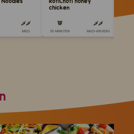
 Noodles
RotiChoti honey
Roti
chicken
MILD
35 MINUTEN
MILD-KRUIDIG
30 MI
n