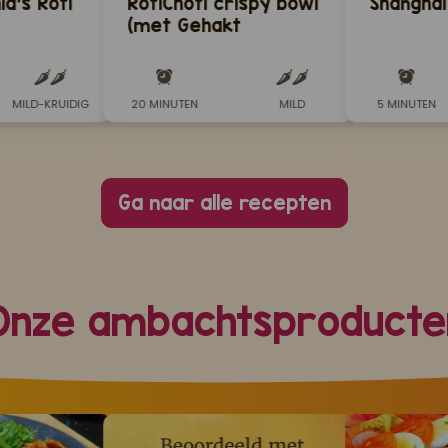
a's Roti
RotiChoti crispy bowl
Shanghai
(met Gehakt
Trafasie)
MILD-KRUIDIG
20 MINUTEN
MILD
5 MINUTEN
Ga naar alle recepten
Onze ambachtsproducte