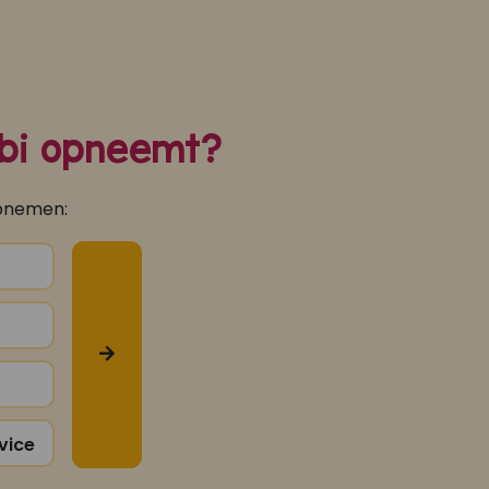
Lobi opneemt?
opnemen:
vice