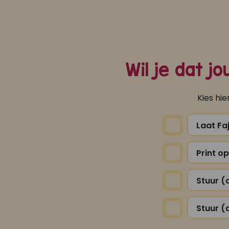
Wil je dat j
Kies hi
Laat Fa
Print o
Stuur (
Stuur (