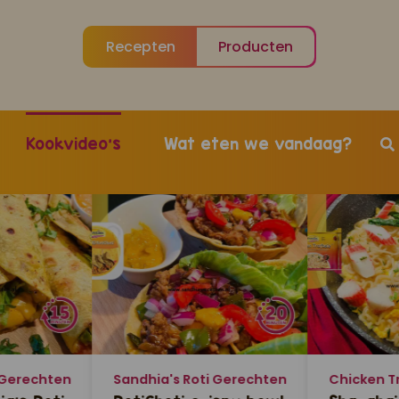
Recepten
Producten
Kookvideo's
Wat eten we vandaag?
 Gerechten
Sandhia's Roti Gerechten
Chicken T