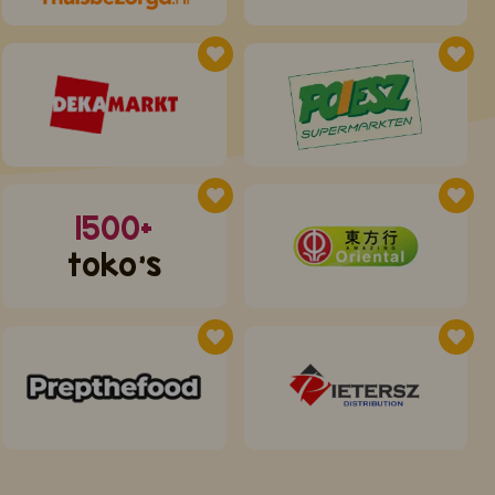
1500+
toko's