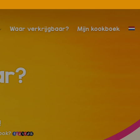
Waar verkrijgbaar?
Mijn kookboek
ar?
!
 ook?