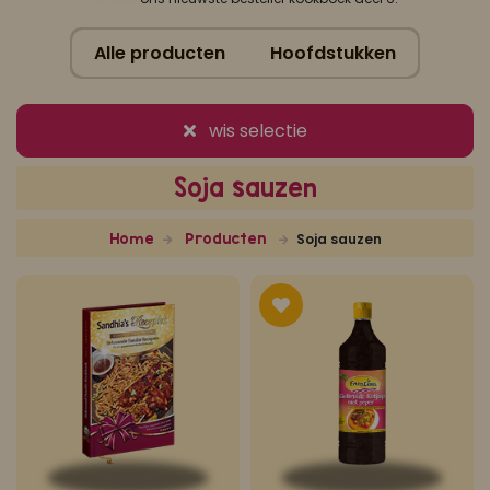
Koop ons bestseller kookboek
Alle producten
Hoofdstukken
klik hier
Of
om je aan te melden voor Mijn Kookboek.
wis selectie
Soja sauzen
Home
Producten
Soja sauzen