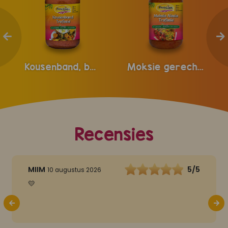
Kousenband, bakkeljauw, pom en masterbeef gerechten
Moksie gerechten
Recensies
MIIM
5/5
10 augustus 2026
💛