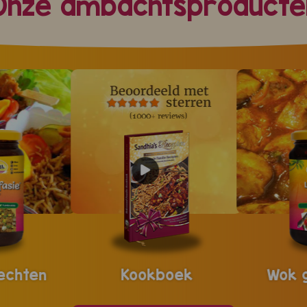
Onze ambachtsproducte
echten
Kookboek
Wok 