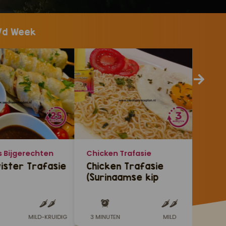
/d Week
s Bijgerechten
Chicken Trafasie
Sand
ister Trafasie
Chicken Trafasie
Hoe
(Surinaamse kip
Rot
noodles in 3 minuten)
MILD-KRUIDIG
3 MINUTEN
MILD