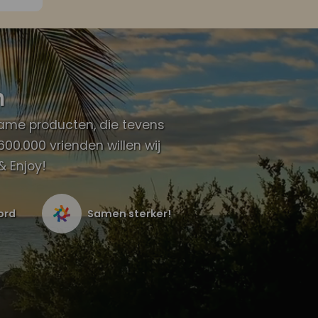
n
rzame producten, die tevens
0.000 vrienden willen wij
& Enjoy!
ord
Samen sterker!