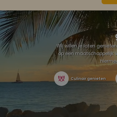
Wij willen je laten geniet
op een maatschappelijk v
hiermee
Culinair genieten