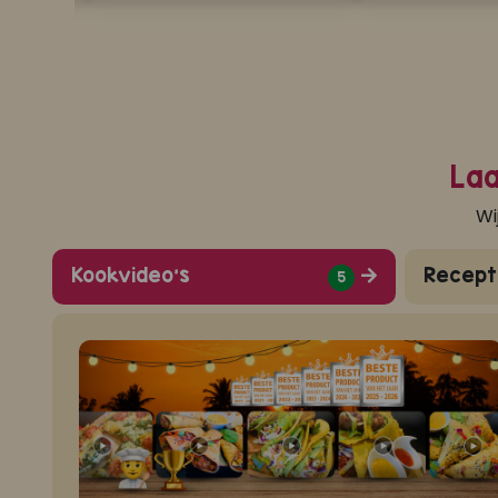
Laa
Wi
Kookvideo's
Recept
5