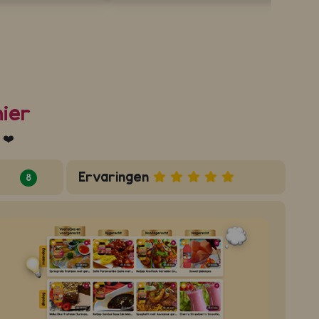
nier
 ❤️
Ervaringen
8