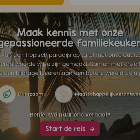
Maak kennis met onze
gepassioneerde familiekeuke
en van een tropisch paradijs op tafel met onze duu
erantwoorde wijze zijn gemaakt. Samen met onze 60
 een bijdrage leveren aan een betere wereld. Join 
Duurzaam
Maatschappelijk verantwo
Benieuwd naar ons verhaal?
Start de reis