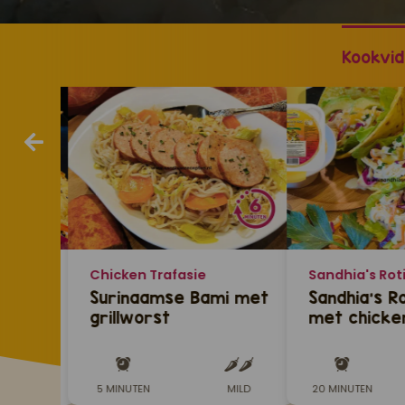
Kookvid
rechten
Chicken Trafasie
Sandhia's Rot
asjes
Surinaamse Bami met
Sandhia’s Ro
grillworst
met chicke
LD-KRUIDIG
5 MINUTEN
MILD
20 MINUTEN