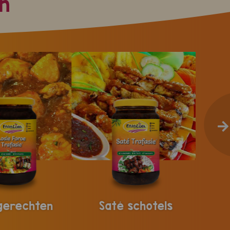
n
gerechten
Saté schotels
Mok