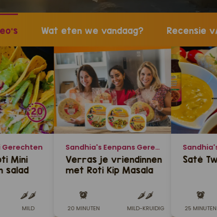
eo's
Wat eten we vandaag?
Recensie v
i Gerechten
Sandhia's Eenpans Gerechten
Sandhia'
ti Mini
Verras je vriendinnen
Saté Tw
n salad
met Roti Kip Masala
MILD
20 MINUTEN
MILD-KRUIDIG
25 MINUTEN