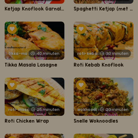
Ketjap Knoflook Garnalen (met Shanghai paksoi)
Spaghetti Ketjap (met kippendijen in een sausbadje)
40 minuten
tikka-masala-lasagne
30 minuten
roti-kebab-knoflook
Tikka Masala Lasagne
Roti Kebab Knoflook
25 minuten
roti-masala-wrap
20 minuten
woknoodles-speciaal
Roti Chicken Wrap
Snelle Woknoodles