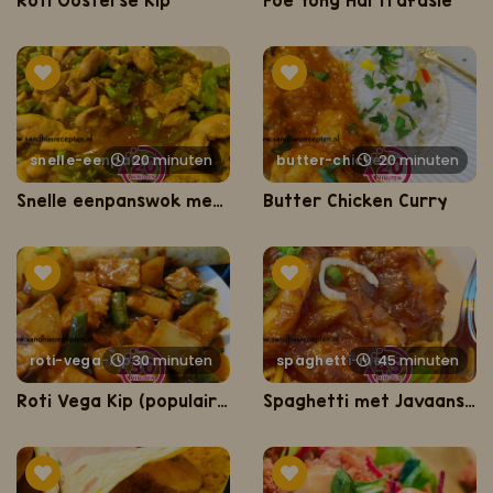
Roti Oosterse Kip
Foe Yong Hai Trafasie
20 minuten
snelle-eenpanswok-met-kip-en-snijbonen
20 minuten
butter-chicken-curry
Snelle eenpanswok met kip en snijbonen
Butter Chicken Curry
30 minuten
roti-vega-kip-populairst-vegetarisch-gerecht-van-nederland-
45 minuten
spaghetti-met-javaanse-garnalen-in-ketjapsaus
Roti Vega Kip (populairst vegetarisch gerecht van Nederland)
Spaghetti met Javaanse garnalen in ketjapsaus