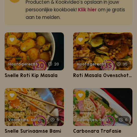
Producten & Kookvideo's opslaan in jouw
persoonlijke kookboek!
Klik hier
om je gratis
aan te melden.
Hoofdgerecht
20
Hoofdgerecht
35
Snelle Roti Kip Masala
Roti Masala Ovenschotel
Voorafjes, Salades, Hapjes en Lekkernijen
6
Voorafjes, Salades, Hapjes en Lekkernijen
6
Snelle Surinaamse Bami
Carbonara Trafasie