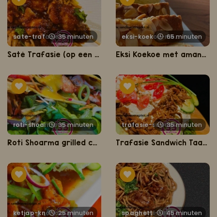
35 minuten
sate-trafasie-op-een-bedje-van-spaghetti
65 minuten
eksi-koekoe-met-amandel
Saté Trafasie (op een bedje van spaghetti)
Eksi Koekoe met amandel (Surinaamse amandelcake)
35 minuten
roti-shoarma-grilled-chicken
35 minuten
trafasie-sandwich-cake
Roti Shoarma grilled chicken
Trafasie Sandwich Taart
25 minuten
ketjap-knoflook-garnalen
45 minuten
spaghetti-ketjap-met-kippendijen-en-broccoli