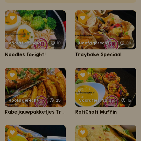
Voorafjes, Salades, Hapjes en Lekkernijen
10
Hoofdgerecht
30
Noodles Tonight!
Traybake Speciaal
Hoofdgerecht
25
Voorafjes, Salades, Hapjes en Lekkernijen
15
Kabeljauwpakketjes Trafasie
RotiChoti Muffin