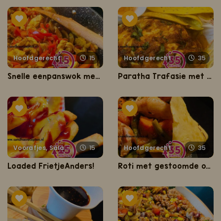
Hoofdgerecht
15
Hoofdgerecht
35
Snelle eenpanswok met kip en paprikareepjes
Paratha Trafasie met curry chicken
Voorafjes, Salades, Hapjes en Lekkernijen
15
Hoofdgerecht
35
Loaded FrietjeAnders!
Roti met gestoomde ovendrumsticks