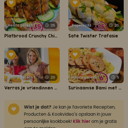
Hoofdgerecht
35
Bijgerecht
25
Platbrood Crunchy Chicken
Saté Twister Trafasie
Hoofdgerecht
20
Hoofdgerecht
5
Verras je vriendinnen met Roti Kip Masala
Surinaamse Bami met grillworst
Wist je dat?
Je kan je favoriete Recepten,
Producten & Kookvideo's opslaan in jouw
persoonlijke kookboek!
Klik hier
om je gratis