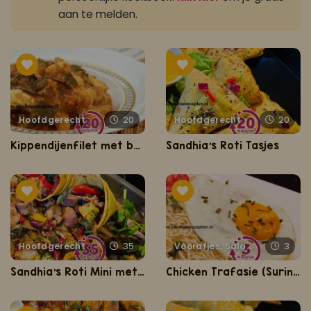
aan te melden.
Hoofdgerecht
20
Hoofdgerecht
20
Kippendijenfilet met boontjes
Sandhia’s Roti Tasjes
Hoofdgerecht
35
Voorafjes, Salades, Hapjes en Lekkernijen
3
Sandhia’s Roti Mini met ketjap traybake
Chicken Trafasie (Surinaamse kip noodles in 3 minuten)