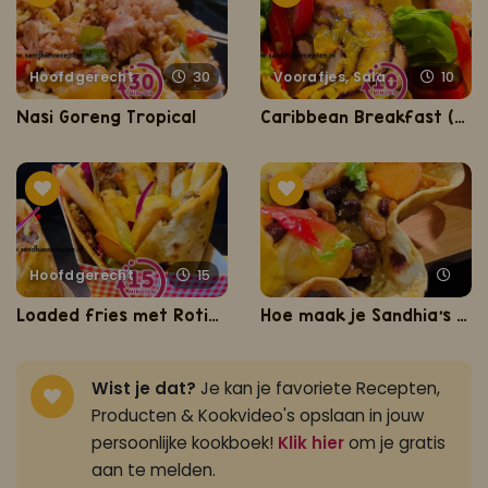
Hoofdgerecht
30
Voorafjes, Salades, Hapjes en Lekkernijen
10
Nasi Goreng Tropical
Caribbean Breakfast (Caribisch ontbijt)
Hoofdgerecht
15
Loaded fries met RotiChoti
Hoe maak je Sandhia's Roti bowls?
Wist je dat?
Je kan je favoriete Recepten,
Producten & Kookvideo's opslaan in jouw
persoonlijke kookboek!
Klik hier
om je gratis
aan te melden.