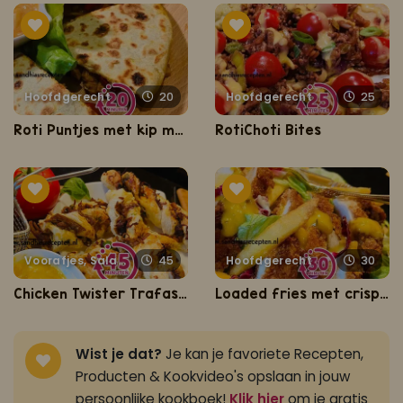
Hoofdgerecht
20
Hoofdgerecht
25
Roti Puntjes met kip masala
RotiChoti Bites
Voorafjes, Salades, Hapjes en Lekkernijen
45
Hoofdgerecht
30
Chicken Twister Trafasie
Loaded fries met crispy kip (luxe frites met kip en topping)
Wist je dat?
Je kan je favoriete Recepten,
Producten & Kookvideo's opslaan in jouw
persoonlijke kookboek!
Klik hier
om je gratis