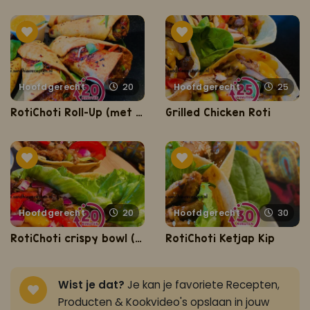
Hoofdgerecht
20
Hoofdgerecht
25
RotiChoti Roll-Up (met gehakt)
Grilled Chicken Roti
Hoofdgerecht
20
Hoofdgerecht
30
RotiChoti crispy bowl (met Gehakt Trafasie)
RotiChoti Ketjap Kip
Wist je dat?
Je kan je favoriete Recepten,
Producten & Kookvideo's opslaan in jouw