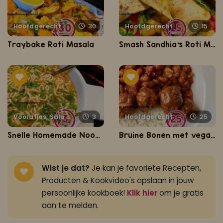
Hoofdgerecht
30
Hoofdgerecht
15
Traybake Roti Masala
Smash Sandhia's Roti Mini
Voorafjes, Salades, Hapjes en Lekkernijen
3
Hoofdgerecht
25
Snelle Homemade Noodles
Bruine Bonen met vega gehaktballetjes
Wist je dat?
Je kan je favoriete Recepten,
Producten & Kookvideo's opslaan in jouw
persoonlijke kookboek!
Klik hier
om je gratis
aan te melden.