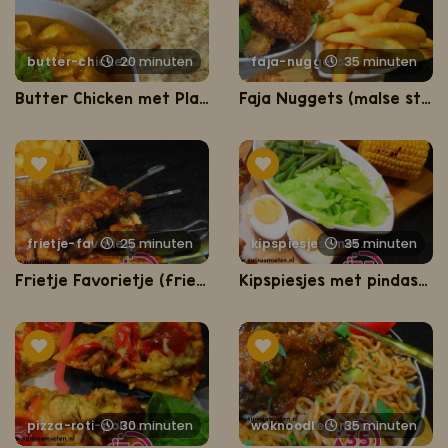
20 minuten
butter-chicken-naan
faja-nuggets
35 minuten
Butter Chicken met Platbrood Trafasie
Faja Nuggets (malse stukjes kip in krokant jasje)
25 minuten
frietje-favorietje-friet-met-kipspiesjes-en-pindasaus-
35 minuten
kipspiesjes-met-pindasaus-en-pikante-groentesalade
Frietje Favorietje (friet met kipspiesjes en pindasaus)
Kipspiesjes met pindasaus en pikante groentesalade
30 minuten
pizza-roti-pollo-masala
35 minuten
woknoodles-met-gestoofde-kip