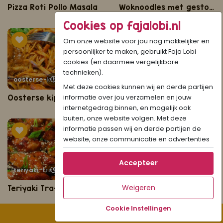
Pizza Roti Pollo Masala
Woknoodles met gestoofde kip
Cookies op fajalobi.nl
Om onze website voor jou nog makkelijker en
persoonlijker te maken, gebruikt Faja Lobi
cookies (en daarmee vergelijkbare
technieken).
35 minuten
oosterse-kip-met-bami
30 minuten
oosterse-ketjap-drumsticks
Met deze cookies kunnen wij en derde partijen
Oosterse kip met bami
Oosterse ketjap drumsticks
informatie over jou verzamelen en jouw
internetgedrag binnen, en mogelijk ook
buiten, onze website volgen. Met deze
informatie passen wij en derde partijen de
website, onze communicatie en advertenties
aan op jouw interesses en profiel. Daarnaast
kan je door deze cookies informatie delen via
Accepteer
teriyaki-trafasie
30 minuten
tajine-trafasie
30 minuten
social media.
Als je op "Accepteer" klikt, dan geef je Faja
Weigeren
Teriyaki Trafasie
Tajine Trafasie
Lobi toestemming om cookies voor social
media en gepersonaliseerde voorkeuren te
Cookie Instellingen
Filter recepten
plaatsen. Lees hier meer over in ons