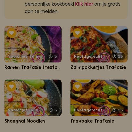
persoonlijke kookboek!
Klik hier
om je gratis
aan te melden.
Voorafjes, Salades, Hapjes en Lekkernijen
5
Hoofdgerecht
25
Ramen Trafasie (restaurant style)
Zalmpakketjes Trafasie
Voorafjes, Salades, Hapjes en Lekkernijen
5
Hoofdgerecht
35
Shanghai Noodles
Traybake Trafasie