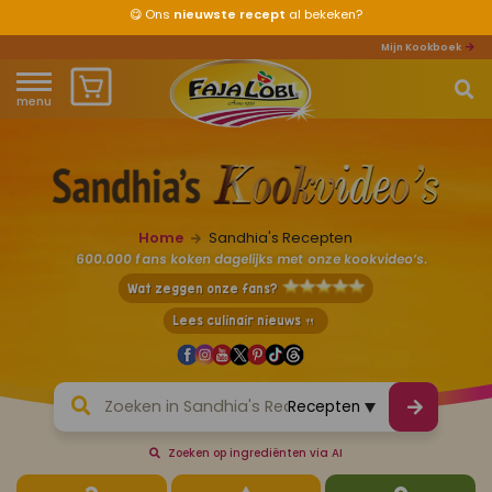
⭐⭐⭐⭐⭐
Goedgekeurd door
600.000
fans
Mijn Kookboek
menu
Home
Waar ben je naar op zoek?
Over ons
Home
Sandhia's Recepten
Recepten
600.000 fans koken dagelijks met onze kookvideo’s.
Wat zeggen onze fans?
Producten
Lees culinair nieuws 🍴
Waar verkrijgbaar?
Mijn kookboek
Zoeken op ingrediënten via AI
Zomervakantie 2026