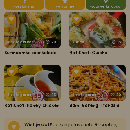
Weekmenu
Verras me
Waar verkrijgbaar
Koop ons bestseller kookboek
klik hier
Of
om je aan te melden voor Mijn Kookboek.
Hoofdgerecht
20
Lunch
15
Surinaamse eiersalade met roti
RotiChoti Quiche
Hoofdgerecht
35
Hoofdgerecht
20
RotiChoti honey chicken
Bami Goreng Trafasie
Wist je dat?
Je kan je favoriete Recepten,