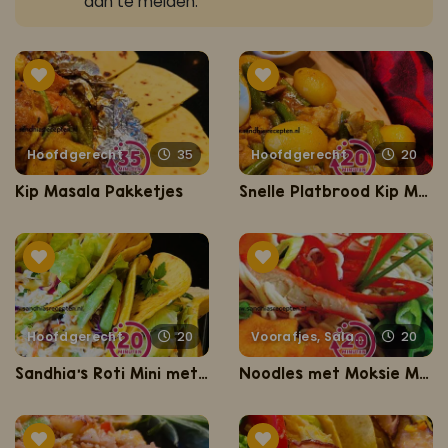
aan te melden.
Hoofdgerecht
35
Hoofdgerecht
20
Kip Masala Pakketjes
Snelle Platbrood Kip Masala
Hoofdgerecht
20
Voorafjes, Salades, Hapjes en Lekkernijen
20
Sandhia’s Roti Mini met chicken salad
Noodles met Moksie Metie (noodles met Surinaamse rode ovenkip)