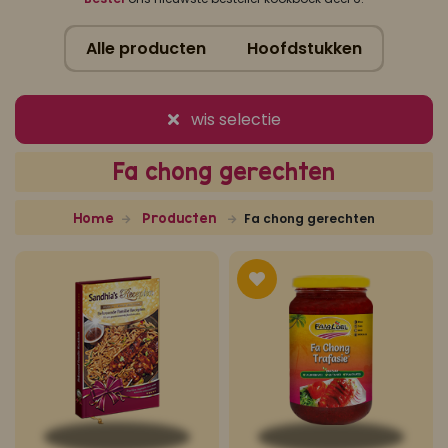
Koop ons bestseller kookboek
Alle producten
Hoofdstukken
klik hier
Of
om je aan te melden voor Mijn Kookboek.
wis selectie
Fa chong gerechten
Home
Producten
Fa chong gerechten