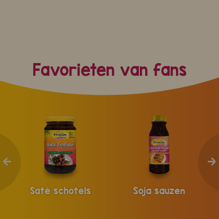
Favorieten van fans
Saté schotels
Soja sauzen