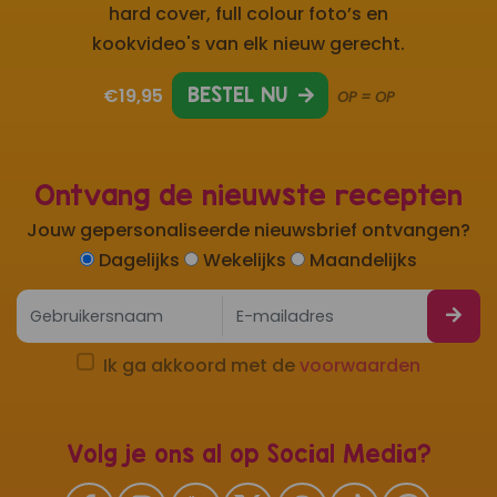
hard cover, full colour foto’s en
kookvideo's van elk nieuw gerecht.
€19,95
BESTEL NU
OP = OP
Ontvang de nieuwste recepten
Jouw gepersonaliseerde nieuwsbrief ontvangen?
Dagelijks
Wekelijks
Maandelijks
Ik ga akkoord met de
voorwaarden
Volg je ons al op Social Media?