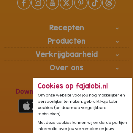
Recepten
Producten
Verkrijgbaarheid
Over ons
Cookies op fajalobi.nl
Download de Recepten Webapp
Om onze website voor jou nog makkelijker en
persoonlijker te maken, gebruikt Faja Lobi
cookies (en daarmee vergelijkbare
technieken).
1
WhatsApp Community:
Met deze cookies kunnen wij en derde partijen
Onze gifjes al eens geprobeerd?:
GIF
informatie over jou verzamelen en jouw