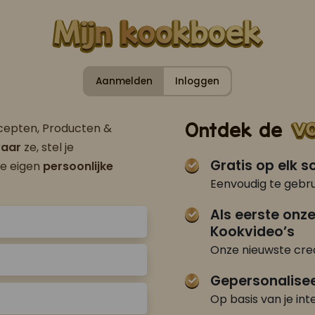
Aanmelden
Inloggen
Ontdek de
ecepten, Producten &
aar
ze, stel je
Gratis op elk 
je eigen
persoonlijke
Eenvoudig te gebru
Als eerste onz
Kookvideo’s
Onze nieuwste crea
Gepersonalise
Op basis van je int