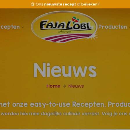
😋
Ons
nieuwste recept
al bekeken?
ecepten
Producten
Nieuws
Home
Nieuws
 met onze easy-to-use Recepten, Produ
worden hiermee dagelijks culinair verrast. Volg je ons