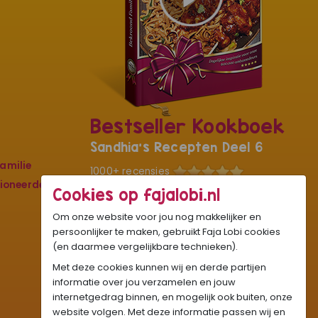
Bestseller Kookboek
Sandhia's Recepten Deel 6
amilie
1000+ recensies
sioneerde
Cookies op fajalobi.nl
De kers op ons culinaire kunstwerk met
liefde en passie speciaal voor jou
Om onze website voor jou nog makkelijker en
geschreven. Met circa 250 pagina’s,
persoonlijker te maken, gebruikt Faja Lobi cookies
hard cover, full colour foto’s en
(en daarmee vergelijkbare technieken).
kookvideo's van elk nieuw gerecht.
Met deze cookies kunnen wij en derde partijen
informatie over jou verzamelen en jouw
€19,95
internetgedrag binnen, en mogelijk ook buiten, onze
OP = OP
BESTEL NU
website volgen. Met deze informatie passen wij en