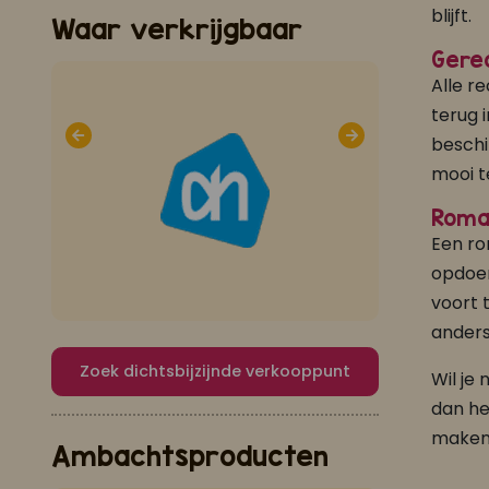
blijft.
Waar verkrijgbaar
Gerec
Alle r
terug 
beschi
mooi t
Roman
Een ro
opdoen
voort 
anders
Zoek dichtsbijzijnde verkooppunt
Wil je
dan h
maken
Ambachtsproducten