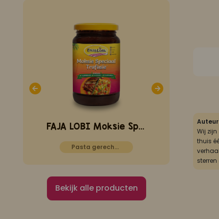
Auteur
FAJA LOBI Gekruide Ketjap zonder peper 1 L
FAJA LOBI Moksie Speciaal 360 ml
Wij zij
thuis é
Pasta gerechten
Wok ge
verhaal
sterren
Bekijk alle producten