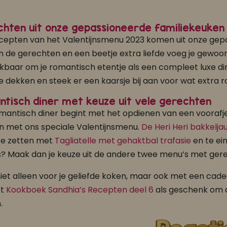
hten uit onze gepassioneerde familiekeuken
ecepten van het Valentijnsmenu 2023 komen uit onze gepa
in de gerechten en een beetje extra liefde voeg je gewoon z
kbaar om je romantisch etentje als een compleet luxe di
e dekken en steek er een kaarsje bij aan voor wat extra 
tisch diner met keuze uit vele gerechten
mantisch diner begint met het opdienen van een voorafje 
 met ons speciale Valentijnsmenu.
De Heri Heri bakkelja
te zetten met
Tagliatelle met gehaktbal trafasie
en te ei
? Maak dan je keuze uit de andere twee menu’s met gere
 niet alleen voor je geliefde koken, maar ook met een ca
et
Kookboek Sandhia’s Recepten deel 6
als geschenk om d
.