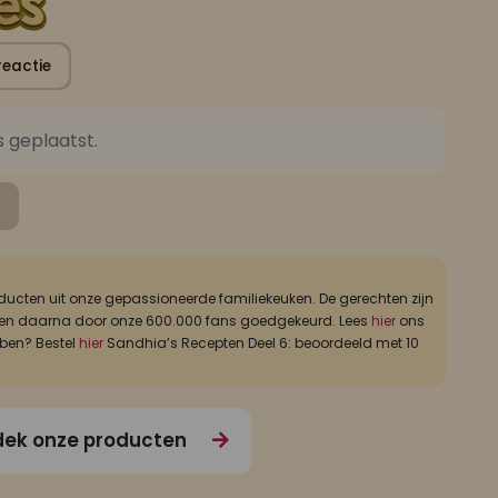
reactie
s geplaatst.
FAJA LOBI Sranang Foroe Trafasie 360 ml
FAJA LOBI Cha Sew Trafasie 360 ml
ucten uit onze gepassioneerde familiekeuken. De gerechten zijn
ld, en daarna door onze 600.000 fans goedgekeurd. Lees
hier
ons
Wok gerechten
Pasta gerechten
bben? Bestel
hier
Sandhia’s Recepten Deel 6: beoordeeld met 10
ek onze producten