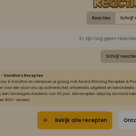
Reacties
Schrijf 
Er zijn nog geen reactie
Schrijf reactie
 - Sandhia’s Recepten
Faja Lobi Wok Trafasie 360ml
FAJA LOBI Chicken Trafasie (instant noodles) 65 gr
n Jay & Sandhia en verrassen je graag met Award Winning Recepten & Prod
én voor één door ons op authenticiteit ontwikkeld, uitgetest en beoordee
rechten
Instant noodles
, een familiegeschiedenis van 40 jaar. Alle recepten altijd bij de hand he
 en 800+ reviews.
Bekijk alle recepten
Ontd