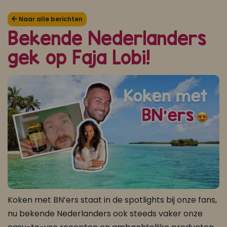
Koop ons bestseller kookboek
Naar alle berichten
Bekende Nederlanders
klik hier
gek op Faja Lobi!
Of
om je aan te melden voor Mijn Kookboek.
Koken met BN’ers staat in de spotlights bij onze fans,
nu bekende Nederlanders ook steeds vaker onze