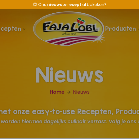
😋
Ons
nieuwste recept
al bekeken?
ecepten
Producten
Nieuws
Home
Nieuws
 met onze easy-to-use Recepten, Produ
worden hiermee dagelijks culinair verrast. Volg je ons