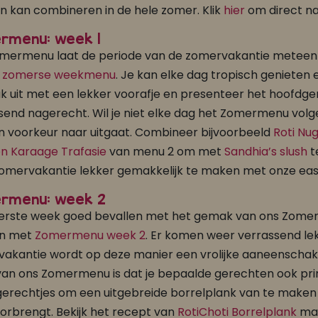
 kan combineren in de hele zomer. Klik
hier
om direct na
rmenu: week 1
mermenu laat de periode van de zomervakantie meteen
e zomerse weekmenu
. Je kan elke dag tropisch genieten 
Pak uit met een lekker voorafje en presenteer het hoofdg
ssend nagerecht. Wil je niet elke dag het Zomermenu vol
en voorkeur naar uitgaat. Combineer bijvoorbeeld
Roti Nu
n Karaage Trafasie
van menu 2 om met
Sandhia’s slush
te
omervakantie lekker gemakkelijk te maken met onze ea
rmenu: week 2
eerste week goed bevallen met het gemak van ons Zomerme
n met
Zomermenu week 2
. Er komen weer verrassend le
akantie wordt op deze manier een vrolijke aaneenschakel
van ons Zomermenu is dat je bepaalde gerechten ook prim
gerechtjes om een uitgebreide borrelplank van te maken a
oorbrengt. Bekijk het recept van
RotiChoti Borrelplank
maa