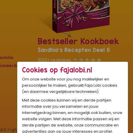
Bestseller Kookboek
Sandhia's Recepten Deel 6
amilie
1000+ recensies
sioneerde
Cookies op fajalobi.nl
De kers op ons culinaire kunstwerk met
liefde en passie speciaal voor jou
Om onze website voor jou nog makkelijker en
geschreven. Met circa 250 pagina’s,
persoonlijker te maken, gebruikt Faja Lobi cookies
hard cover, full colour foto’s en
(en daarmee vergelijkbare technieken).
kookvideo's van elk nieuw gerecht.
Met deze cookies kunnen wij en derde partijen
informatie over jou verzamelen en jouw
€19,95
internetgedrag binnen, en mogelijk ook buiten, onze
OP = OP
BESTEL NU
website volgen. Met deze informatie passen wij en
derde partijen de website, onze communicatie en
All rights reserved.
advertenties aan op jouw interesses en profiel.