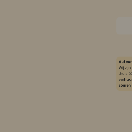
Auteur
Wij zij
thuis é
verhaal
sterren