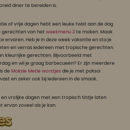
reid diner te bereiden is.
tie of vrije dagen hebt een leuke twist aan de dag
e gerechten van het
weekmenu 3
te maken. Maak
e ervaren. Heb je in deze week vakantie en sta je
 eten en verras iedereen met tropische gerechten.
n kleurrijke gerechten. Bijvoorbeeld met
rdag en wil je graag barbecueën? Er zijn meerdere
ls de
Moksie Metie worstjes
die je met paksoi
FAJA LOBI Platbrood Trafasie 250 gr
FAJA LOBI Roti Masala Trafasie 1 L
vast en zeker ook bij iedereen in de smaak.
Roti gerechten
Horeca
en vrolijke dagen met een tropisch tintje laten
t ervan zoveel als je kan.