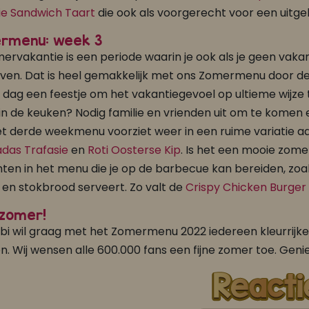
ie Sandwich Taart
die ook als voorgerecht voor een uitgeb
rmenu: week 3
ervakantie is een periode waarin je ook als je geen vakan
ven. Dat is heel gemakkelijk met ons Zomermenu door d
 dag een feestje om het vakantiegevoel op ultieme wijze t
in de keuken? Nodig familie en vrienden uit om te komen
t derde weekmenu voorziet weer in een ruime variatie aa
adas Trafasie
en
Roti Oosterse Kip
. Is het een mooie zome
ten in het menu die je op de barbecue kan bereiden, zoa
FAJA LOBI Banaan Chips Trafasie 100 gr
FAJA LOBI Sranang Foroe Trafasie 360 ml
 en stokbrood serveert. Zo valt de
Crispy Chicken Burger
makers
Wok gerechten
 zomer!
obi wil graag met het Zomermenu 2022 iedereen kleurrijke 
n. Wij wensen alle 600.000 fans een fijne zomer toe. Genie