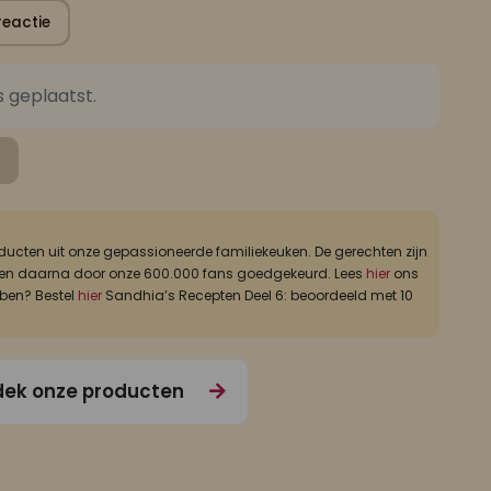
reactie
s geplaatst.
ucten uit onze gepassioneerde familiekeuken. De gerechten zijn
ld, en daarna door onze 600.000 fans goedgekeurd. Lees
hier
ons
bben? Bestel
hier
Sandhia’s Recepten Deel 6: beoordeeld met 10
ek onze producten