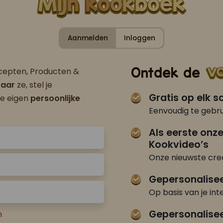
Aanmelden
Inloggen
Ontdek de
ecepten, Producten &
aar
ze, stel je
Gratis op elk 
je eigen
persoonlijke
Eenvoudig te gebru
Als eerste onz
Kookvideo’s
Onze nieuwste crea
Gepersonalise
Op basis van je int
Gepersonalisee
n