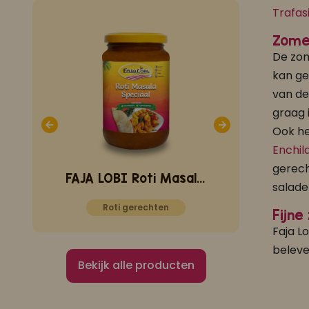
Trafas
Zome
De zom
kan ge
van de
graag 
Ook he
Enchil
gerech
FAJA LOBI Moksie Speciaal 360 ml
FAJA LOBI Roti Masala Speciaal 360 ml
salade
Roti gerechten
Smaak
Fijne
Faja L
beleve
Bekijk alle producten