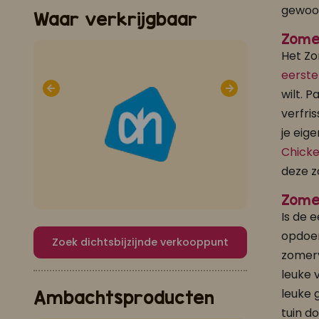
gewoon
Waar verkrijgbaar
Zome
Het Zo
eerst
wilt. 
verfri
je eig
Chicke
deze z
Zome
Is de 
opdoe
Zoek dichtsbijzijnde verkooppunt
zomerv
leuke 
leuke 
Ambachtsproducten
tuin d