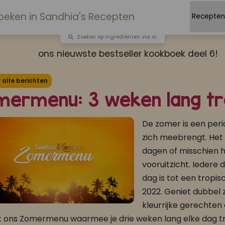
Zoeken op ingrediënten via AI
Bestel
ons nieuwste bestseller kookboek deel 6!
alle berichten
mermenu: 3 weken lang tro
De zomer is een peri
zich meebrengt. Het is
dagen of misschien he
vooruitzicht. Iedere
dag is tot een trop
2022. Geniet dubbel 
kleurrijke gerechten 
t ons Zomermenu waarmee je drie weken lang elke dag trop