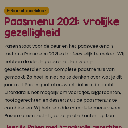
Koop ons bestseller kookboek
Naar alle berichten
Paasmenu 2021: vrolijke
klik hier
gezelligheid
Of
om je aan te melden voor Mijn Kookboek.
Pasen staat voor de deur en het paasweekend is
met ons Paasmenu 2021 extra feestelijk te maken. Wij
hebben de ideale paasrecepten voor je
geselecteerd en daar complete paasmenu’s van
gemaakt. Zo hoef je niet na te denken over wat je dit
jaar met Pasen gaat eten, want dat is al bedacht.
Uiteraard is het mogelijk om voorafjes, bijgerechten,
hoofdgerechten en desserts uit de paasmenu’s te
combineren. Wij hebben drie complete menu’s voor
Pasen samengesteld, zodat je alle kanten op kan.
Heerlijk Pasen met smaakvolle gerechten