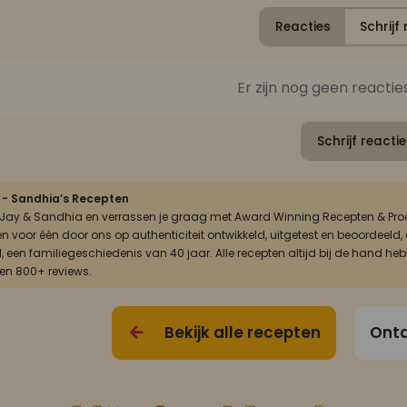
Reacties
Schrijf 
Er zijn nog geen reactie
Schrijf reactie
 - Sandhia’s Recepten
n Jay & Sandhia en verrassen je graag met Award Winning Recepten & Prod
én voor één door ons op authenticiteit ontwikkeld, uitgetest en beoordee
, een familiegeschiedenis van 40 jaar. Alle recepten altijd bij de hand he
 en 800+ reviews.
Bekijk alle recepten
Ontd