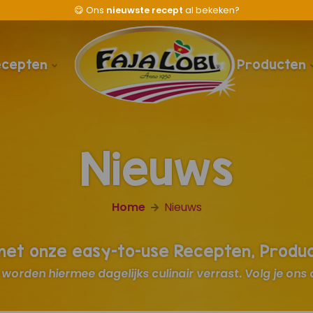
😋
Ons
nieuwste recept
al bekeken?
ecepten
Producten
Nieuws
Home
Nieuws
 met onze easy-to-use Recepten, Produ
worden hiermee dagelijks culinair verrast. Volg je ons