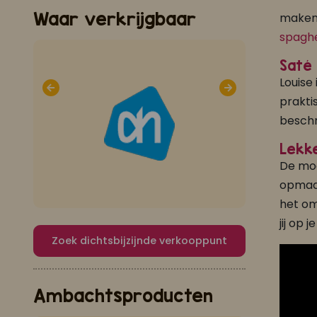
Waar verkrijgbaar
maken.
spaghe
Saté 
Louise
prakti
beschr
Lekk
De moe
opmaak
het om
jij op 
Zoek dichtsbijzijnde verkooppunt
Ambachtsproducten