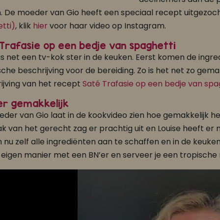
 De moeder van Gio heeft een speciaal recept uitgezoch
tti)
, klik
hier
voor haar video op Instagram.
Trafasie op een bedje van spaghetti
 is net een tv-kok ster in de keuken. Eerst komen de ing
sche beschrijving voor de bereiding. Zo is het net zo gem
ijving van het recept
Saté Trafasie op een bedje van spa
er gemakkelijk
der van Gio laat in de kookvideo zien hoe gemakkelijk he
 van het gerecht zag er prachtig uit en Louise heeft er m
 nu zelf alle ingrediënten aan te schaffen en in de keuk
je eigen manier met een BN’er en serveer je een tropische m