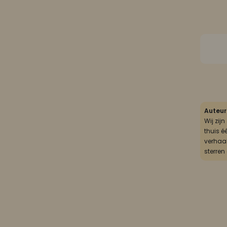
Auteur
Wij zij
thuis é
verhaal
sterren