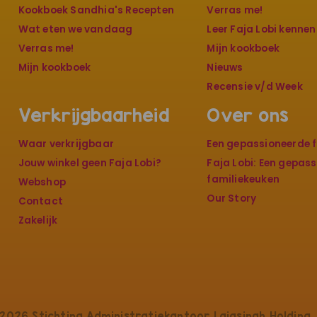
Kookboek Sandhia's Recepten
Verras me!
Wat eten we vandaag
Leer Faja Lobi kennen
Verras me!
Mijn kookboek
Mijn kookboek
Nieuws
Recensie v/d Week
Verkrijgbaarheid
Over ons
Waar verkrijgbaar
Een gepassioneerde f
Jouw winkel geen Faja Lobi?
Faja Lobi: Een gepas
familiekeuken
Webshop
Our Story
Contact
Zakelijk
2026 Stichting Administratiekantoor Laigsingh Holding. 