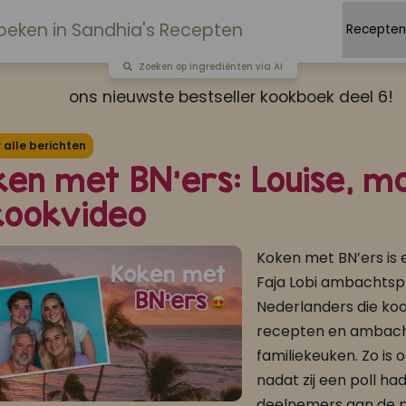
Zoeken op ingrediënten via AI
Bestel
ons nieuwste bestseller kookboek deel 6!
alle berichten
en met BN’ers: Louise, mo
 kookvideo
Koken met BN’ers is 
Faja Lobi ambachtsp
Nederlanders die koo
recepten en ambacht
familiekeuken. Zo is
nadat zij een poll h
deelnemers aan de p