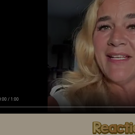
FAJA LOBI Witte Nasi Goreng Trafasie 360 ml
FAJA LOBI Ketjap Trafasie (Gekruide Ketjap) 250 ml
erechten
Soja sauzen