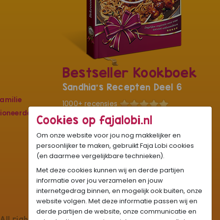
Bestseller Kookboek
Sandhia's Recepten Deel 6
amilie
1000+ recensies
sioneerde
Cookies op fajalobi.nl
De kers op ons culinaire kunstwerk met
liefde en passie speciaal voor jou
Om onze website voor jou nog makkelijker en
geschreven. Met circa 250 pagina’s,
persoonlijker te maken, gebruikt Faja Lobi cookies
hard cover, full colour foto’s en
(en daarmee vergelijkbare technieken).
kookvideo's van elk nieuw gerecht.
Met deze cookies kunnen wij en derde partijen
informatie over jou verzamelen en jouw
€19,95
internetgedrag binnen, en mogelijk ook buiten, onze
OP = OP
BESTEL NU
website volgen. Met deze informatie passen wij en
derde partijen de website, onze communicatie en
All rights reserved.