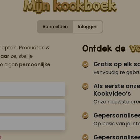
Aanmelden
Inloggen
Ontdek de
ecepten, Producten &
aar
ze, stel je
Gratis op elk 
je eigen
persoonlijke
Eenvoudig te gebru
Als eerste onz
Kookvideo’s
Onze nieuwste crea
Gepersonalise
Op basis van je int
Gepersonalisee
n