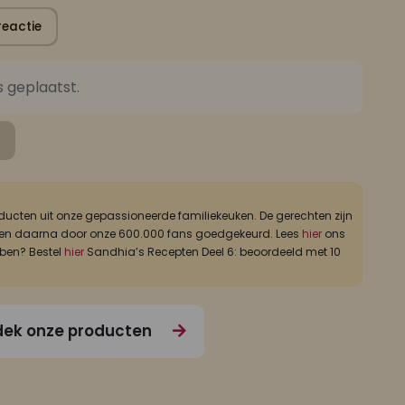
reactie
s geplaatst.
ucten uit onze gepassioneerde familiekeuken. De gerechten zijn
ld, en daarna door onze 600.000 fans goedgekeurd. Lees
hier
ons
bben? Bestel
hier
Sandhia’s Recepten Deel 6: beoordeeld met 10
ek onze producten