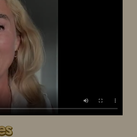
FAJA LOBI Kip Masala Trafasie 360 ml
FAJA LOBI Cha Sew Trafasie 360 ml
Roti gerechten
Pasta gerechten