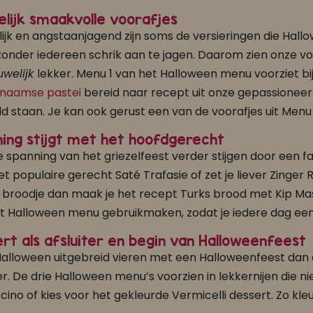
lijk smaakvolle voorafjes
ijk en angstaanjagend zijn soms de versieringen die Hallo
onder iedereen schrik aan te jagen. Daarom zien onze voo
uwelijk
lekker. Menu 1 van het Halloween menu voorziet bij
inaamse pastei
bereid naar recept uit onze gepassioneerd
ld staan. Je kan ook gerust een van de voorafjes uit Menu 2 
ing stijgt met het hoofdgerecht
e spanning van het griezelfeest verder stijgen door een fan
et populaire gerecht Saté Trafasie of zet je liever Zinger
 broodje dan maak je het recept Turks brood met Kip Masa
t Halloween menu gebruikmaken, zodat je iedere dag een 
rt als afsluiter en begin van Halloweenfeest
Halloween uitgebreid vieren met een Halloweenfeest dan ei
ter. De drie Halloween menu’s voorzien in lekkernijen die n
ino of kies voor het gekleurde Vermicelli dessert. Zo kleur