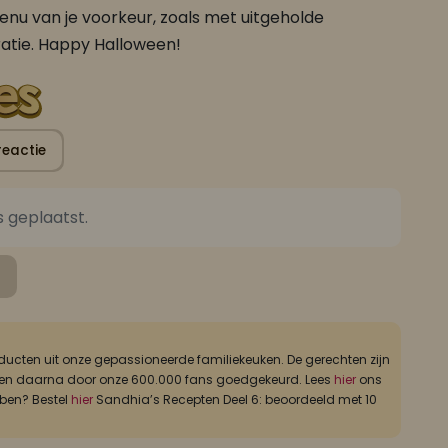
menu van je voorkeur, zoals met uitgeholde
ratie. Happy Halloween!
reactie
s geplaatst.
FAJA LOBI Kip Masala Trafasie 360 ml
FAJA LOBI Platbrood Trafasie 250 gr
Roti gerechten
Roti gerechten
ucten uit onze gepassioneerde familiekeuken. De gerechten zijn
ld, en daarna door onze 600.000 fans goedgekeurd. Lees
hier
ons
bben? Bestel
hier
Sandhia’s Recepten Deel 6: beoordeeld met 10