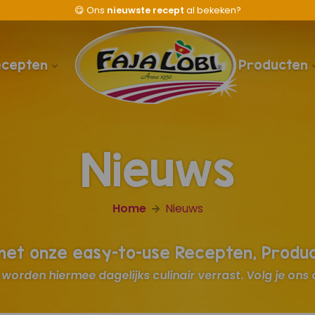
😋
Ons
nieuwste recept
al bekeken?
ecepten
Producten
Nieuws
Home
Nieuws
 met onze easy-to-use Recepten, Produ
worden hiermee dagelijks culinair verrast. Volg je ons