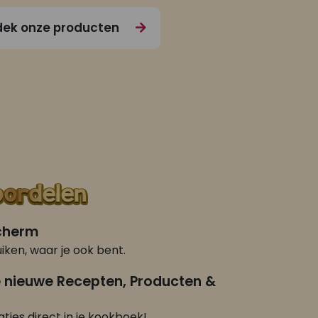
ek onze producten
scherm
iken, waar je ook bent.
e nieuwe Recepten, Producten &
ties direct in je kookboek!