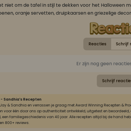
t niet om de tafel in stijl te dekken voor het Halloween 
nen, oranje servetten, druipkaarsen en griezelige deco
Reacties
Schrijf 
Er zijn nog geen reactie
FAJA LOBI Chicken Paramaribo 360 ml
FAJA LOBI Javaanse Nasi - Bami Sambal 195 gr
Schrijf reactie
Zoet-zure gerechten
Sambals & chutney's
 - Sandhia’s Recepten
n Jay & Sandhia en verrassen je graag met Award Winning Recepten & Prod
én voor één door ons op authenticiteit ontwikkeld, uitgetest en beoordee
, een familiegeschiedenis van 40 jaar. Alle recepten altijd bij de hand he
 en 800+ reviews.