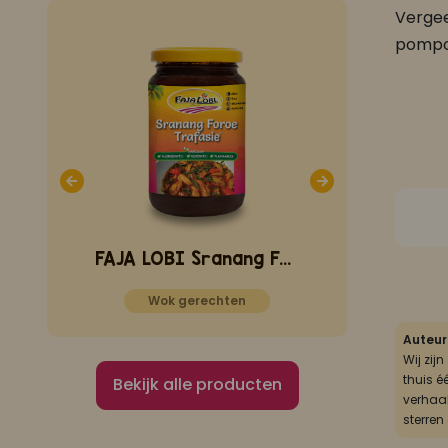
Vergee
pompoe
FAJA LOBI Gekruide Ketjap zonder peper 1 L
FAJA LOBI Sranang Foroe Trafasie 360 ml
Wok gerechten
Auteur
Wij zij
thuis é
Bekijk alle producten
verhaal
sterren