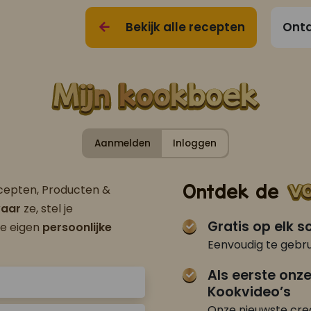
Bekijk alle recepten
Ontd
Aanmelden
Inloggen
Ontdek de
ecepten, Producten &
aar
ze, stel je
Gratis op elk 
je eigen
persoonlijke
Eenvoudig te gebru
Als eerste onz
Kookvideo’s
Onze nieuwste crea