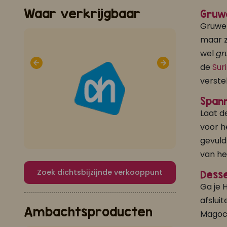
Waar verkrijgbaar
Gruwe
Gruwel
maar z
wel
gr
de
Sur
verste
Spann
Laat d
voor h
gevuld
van he
Zoek dichtsbijzijnde verkooppunt
Desse
Ga je 
afslui
Ambachtsproducten
Magocc