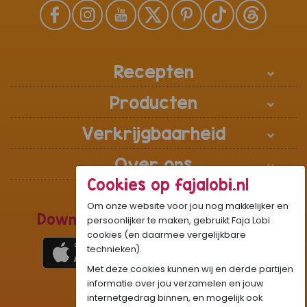
Recepten
Producten
Verkrijgbaarheid
Over ons
Cookies op fajalobi.nl
Om onze website voor jou nog makkelijker en
Download de Recepten Webapp
persoonlijker te maken, gebruikt Faja Lobi
cookies (en daarmee vergelijkbare
technieken).
Met deze cookies kunnen wij en derde partijen
1
WhatsApp Community:
informatie over jou verzamelen en jouw
internetgedrag binnen, en mogelijk ook
Onze gifjes al eens geprobeerd?:
GIF