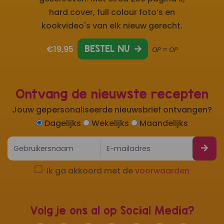
hard cover, full colour foto’s en
kookvideo's van elk nieuw gerecht.
€19,95
BESTEL NU
OP = OP
Ontvang de nieuwste recepten
Jouw gepersonaliseerde nieuwsbrief ontvangen?
Dagelijks
Wekelijks
Maandelijks
Ik ga akkoord met de
voorwaarden
Volg je ons al op Social Media?