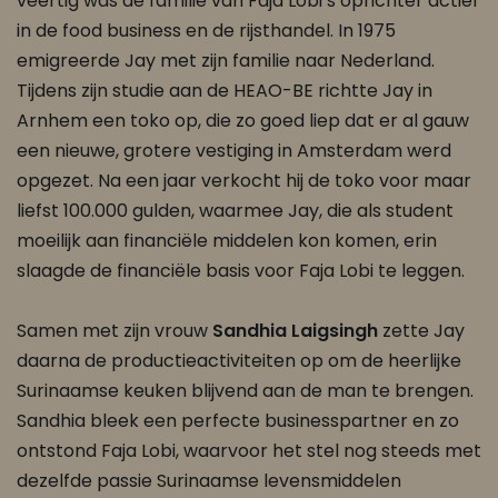
veertig was de familie van Faja Lobi’s oprichter actief
in de food business en de rijsthandel. In 1975
emigreerde Jay met zijn familie naar Nederland.
Tijdens zijn studie aan de HEAO-BE richtte Jay in
Arnhem een toko op, die zo goed liep dat er al gauw
een nieuwe, grotere vestiging in Amsterdam werd
opgezet. Na een jaar verkocht hij de toko voor maar
liefst 100.000 gulden, waarmee Jay, die als student
moeilijk aan financiële middelen kon komen, erin
slaagde de financiële basis voor Faja Lobi te leggen.
Samen met zijn vrouw
Sandhia Laigsingh
zette Jay
daarna de productieactiviteiten op om de heerlijke
Surinaamse keuken blijvend aan de man te brengen.
Sandhia bleek een perfecte businesspartner en zo
ontstond Faja Lobi, waarvoor het stel nog steeds met
dezelfde passie Surinaamse levensmiddelen