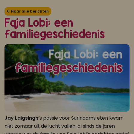
Koop ons bestseller kookboek
Naar alle berichten
Faja Lobi: een
klik hier
familiegeschiedenis
Of
om je aan te melden voor Mijn Kookboek.
Jay Laigsingh’
s passie voor Surinaams eten kwam
niet zomaar uit de lucht vallen: al sinds de jaren