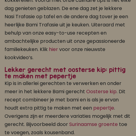
kokkerellen. Vooral met onze culinaire tips is het elke
dag genieten geblazen. De ene dag zet je lekkere
Nasi Trafasie op tafel en de andere dag tover je een
heerlijke Bami Trafasie uit je keuken. Uiteraard met
behulp van onze easy-to-use recepten en
ambachtelijke producten uit onze gepassioneerde
familiekeuken. Klik
hier
voor onze nieuwste
kookvideo’s.
Lekker gerecht met oosterse kip: pittig
te maken met pepertje
Kip is in allerlei gerechten te verwerken en onder
meer in het lekkere Bami gerecht
Oosterse kip
. Dit
recept combineer je met bami en is als je ervan
houdt extra pittig te maken met een
pepertje
.
Overigens zijn er meerdere variaties mogelijk met dit
gerecht. Bijvoorbeeld door
Surinaamse groente
toe
te voegen, zoals kousenband.