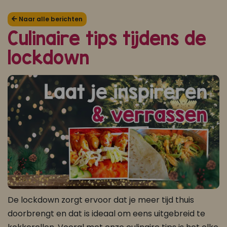
Koop ons bestseller kookboek
Naar alle berichten
Culinaire tips tijdens de
klik hier
lockdown
Of
om je aan te melden voor Mijn Kookboek.
De lockdown zorgt ervoor dat je meer tijd thuis
doorbrengt en dat is ideaal om eens uitgebreid te