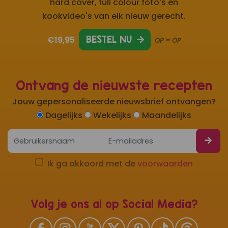
hard cover, full colour foto’s en
kookvideo's van elk nieuw gerecht.
€19,95
BESTEL NU
OP = OP
Ontvang de nieuwste recepten
Jouw gepersonaliseerde nieuwsbrief ontvangen?
Dagelijks
Wekelijks
Maandelijks
Ik ga akkoord met de
voorwaarden
Volg je ons al op Social Media?