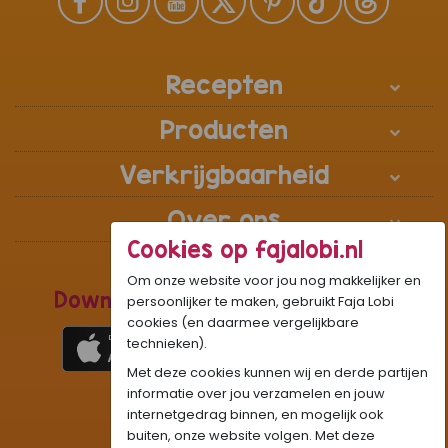
Recepten
Producten
Verkrijgbaarheid
Over ons
Cookies op fajalobi.nl
Om onze website voor jou nog makkelijker en
Download de Recepten Webapp
persoonlijker te maken, gebruikt Faja Lobi
cookies (en daarmee vergelijkbare
technieken).
Met deze cookies kunnen wij en derde partijen
1
WhatsApp Community:
informatie over jou verzamelen en jouw
internetgedrag binnen, en mogelijk ook
Onze gifjes al eens geprobeerd?:
GIF
buiten, onze website volgen. Met deze