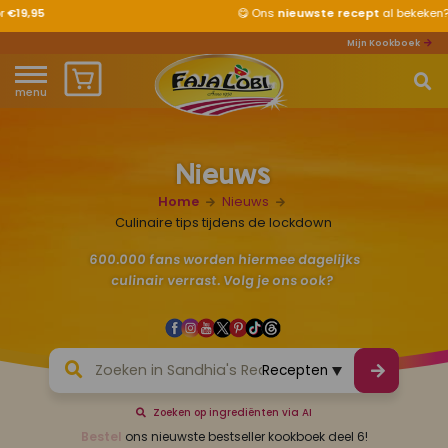
😋
Ons
nieuwste recept
al bekeken?
Mijn Kookboek
menu
Home
Nieuws
Waar ben je naar op zoek?
Over ons
Home
Nieuws
Recepten
Culinaire tips tijdens de lockdown
600.000 fans worden hiermee dagelijks
Producten
culinair verrast. Volg je ons ook?
Waar verkrijgbaar?
Mijn kookboek
Zoeken op ingrediënten via AI
Zomervakantie 2026
Bestel
ons nieuwste bestseller kookboek deel 6!