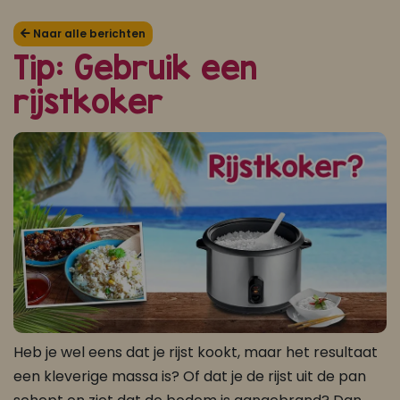
Koop ons bestseller kookboek
Naar alle berichten
Tip: Gebruik een
klik hier
rijstkoker
Of
om je aan te melden voor Mijn Kookboek.
Heb je wel eens dat je rijst kookt, maar het resultaat
een kleverige massa is? Of dat je de rijst uit de pan