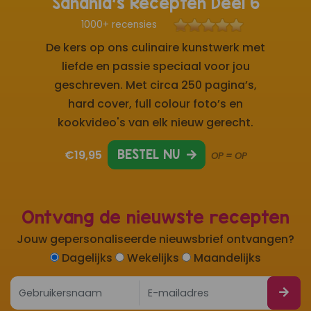
Sandhia's Recepten Deel 6
1000+ recensies
De kers op ons culinaire kunstwerk met
liefde en passie speciaal voor jou
geschreven. Met circa 250 pagina’s,
hard cover, full colour foto’s en
kookvideo's van elk nieuw gerecht.
€19,95
BESTEL NU
OP = OP
Ontvang de nieuwste recepten
Jouw gepersonaliseerde nieuwsbrief ontvangen?
Dagelijks
Wekelijks
Maandelijks