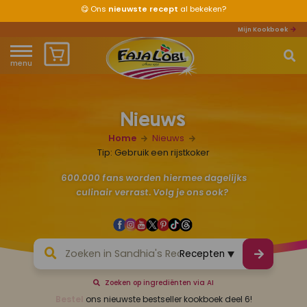
😋
Ons
nieuwste recept
al bekeken?
Mijn Kookboek
menu
Home
Nieuws
Waar ben je naar op zoek?
Over ons
Home
Nieuws
Recepten
Tip: Gebruik een rijstkoker
600.000 fans worden hiermee dagelijks
Producten
culinair verrast. Volg je ons ook?
Waar verkrijgbaar?
Mijn kookboek
Zoeken op ingrediënten via AI
Zomervakantie 2026
Bestel
ons nieuwste bestseller kookboek deel 6!