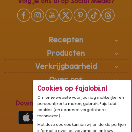
Volg je ons al op Social Media?
Recepten
Producten
Verkrijgbaarheid
Over ons
Cookies op fajalobi.nl
Om onze website voor jou nog makkelijker en
Download de Recepten Webapp
persoonlijker te maken, gebruikt Faja Lobi
cookies (en daarmee vergelijkbare
technieken).
Met deze cookies kunnen wij en derde partijen
1
WhatsApp Community:
informatie over jou verzamelen en jouw