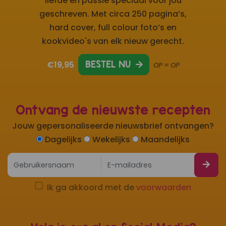
liefde en passie speciaal voor jou
geschreven. Met circa 250 pagina’s,
hard cover, full colour foto’s en
kookvideo's van elk nieuw gerecht.
€19,95
BESTEL NU
OP = OP
Ontvang de nieuwste recepten
Jouw gepersonaliseerde nieuwsbrief ontvangen?
Dagelijks
Wekelijks
Maandelijks
Ik ga akkoord met de
voorwaarden