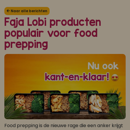
Koop ons bestseller kookboek
Naar alle berichten
Faja Lobi producten
klik hier
populair voor food
Of
om je aan te melden voor Mijn Kookboek.
prepping
Food prepping is de nieuwe rage die een anker krijgt