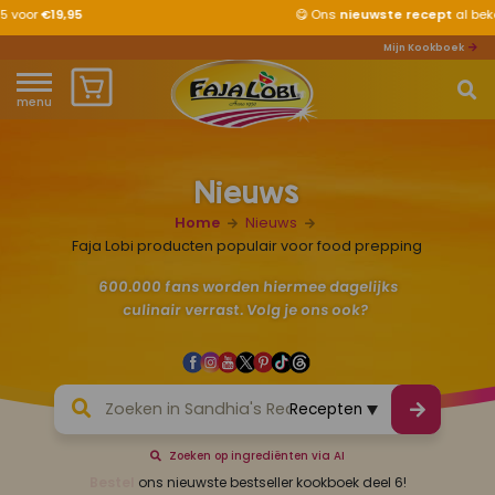
😋
Ons
nieuwste recept
al bekeken?
Mijn Kookboek
menu
Home
Nieuws
Waar ben je naar op zoek?
Over ons
Home
Nieuws
Recepten
Faja Lobi producten populair voor food prepping
600.000 fans worden hiermee dagelijks
Producten
culinair verrast. Volg je ons ook?
Waar verkrijgbaar?
Mijn kookboek
Zoeken op ingrediënten via AI
Zomervakantie 2026
Bestel
ons nieuwste bestseller kookboek deel 6!