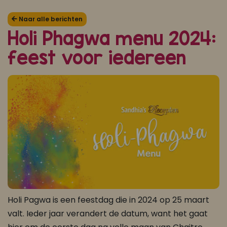
Koop ons bestseller kookboek
Naar alle berichten
Holi Phagwa menu 2024:
klik hier
feest voor iedereen
Of
om je aan te melden voor Mijn Kookboek.
Holi Pagwa is een feestdag die in 2024 op 25 maart
valt. Ieder jaar verandert de datum, want het gaat