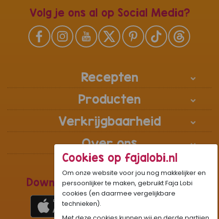
Volg je ons al op Social Media?
Recepten
Producten
Verkrijgbaarheid
Over ons
Cookies op fajalobi.nl
Om onze website voor jou nog makkelijker en
Download de Recepten Webapp
persoonlijker te maken, gebruikt Faja Lobi
cookies (en daarmee vergelijkbare
technieken).
Met deze cookies kunnen wij en derde partijen