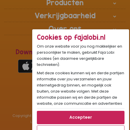
Producten
Verkrijgbaarheid
Over ons
Cookies op fajalobi.nl
Om onze website voor jou nog makkelijker en
Download de Recepten Webapp
persoonlijker te maken, gebruikt Faja Lobi
cookies (en daarmee vergelijkbare
technieken).
Met deze cookies kunnen wij en derde partijen
1
WhatsApp Community:
informatie over jou verzamelen en jouw
internetgedrag binnen, en mogelijk ook
Onze gifjes al eens geprobeerd?:
GIF
buiten, onze website volgen. Met deze
Beleef Sandhia’s Recepten in:
VR
AR
informatie passen wij en derde partijen de
website, onze communicatie en advertenties
aan op jouw interesses en profiel. Daarnaast
Copyright © 1983 - 2026 Stichting Administratiekantoor
kan je door deze cookies informatie delen via
Accepteer
Laigsingh Holding. All rights reserved.
social media.