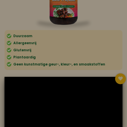
Koop ons bestseller kookboek
klik hier
Of
om je aan te melden voor Mijn Kookboek.
Duurzaam
Allergeenvrij
Glutenvrij
Plantaardig
Geen kunstmatige geur-, kleur-, en smaakstoffen