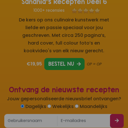
Sandhia's Recepten Deel 6
1000+ recensies
De kers op ons culinaire kunstwerk met
liefde en passie speciaal voor jou
geschreven. Met circa 250 pagina’s,
hard cover, full colour foto’s en
kookvideo's van elk nieuw gerecht.
€19,95
BESTEL NU
OP = OP
Ontvang de nieuwste recepten
Jouw gepersonaliseerde nieuwsbrief ontvangen?
Dagelijks
Wekelijks
Maandelijks