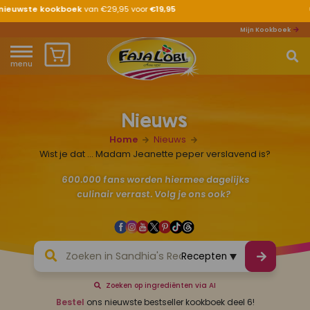
😋
Ons
nieuwste recept
al bekeken?
Mijn Kookboek
menu
Home
Nieuws
Waar ben je naar op zoek?
Over ons
Home
Nieuws
Recepten
Wist je dat ... Madam Jeanette peper verslavend is?
600.000 fans worden hiermee dagelijks
Producten
culinair verrast. Volg je ons ook?
Waar verkrijgbaar?
Mijn kookboek
Zoeken op ingrediënten via AI
Zomervakantie 2026
Bestel
ons nieuwste bestseller kookboek deel 6!