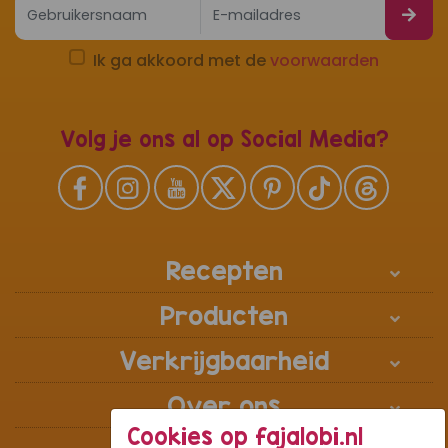
Ik ga akkoord met de
voorwaarden
Volg je ons al op Social Media?
Recepten
Producten
Verkrijgbaarheid
Over ons
Cookies op fajalobi.nl