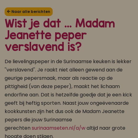
Koop ons bestseller kookboek
Naar alle berichten
Wist je dat ... Madam
klik hier
Jeanette peper
Of
om je aan te melden voor Mijn Kookboek.
verslavend is?
De lievelingspeper in de Surinaamse keuken is lekker
''verslavend''. Je raakt niet alleen gewend aan de
geurige pepersmaak, maar als reactie op de
pittigheid (van deze peper), maakt het lichaam
endorfine aan. Dat is hetzelfde goedje dat je een kick
geeft bij heftig sporten. Naast jouw ongeëvenaarde
kookkunsten zijn het dus ook de Madam Jeanette
pepers die jouw Surinaamse
gerechten
surinaamseten.nl/a/w
altijd naar grote
hoogte doen stijgen.