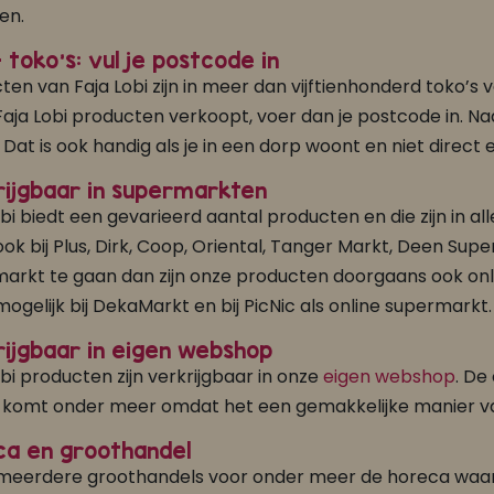
en.
+ toko’s: vul je postcode in
en van Faja Lobi zijn in meer dan vijftienhonderd toko’s ver
Faja Lobi producten verkoopt, voer dan je postcode in. Na
 Dat is ook handig als je in een dorp woont en niet direct 
ijgbaar in supermarkten
obi biedt een gevarieerd aantal producten en die zijn in al
ok bij Plus, Dirk, Coop, Oriental, Tanger Markt, Deen Supe
arkt te gaan dan zijn onze producten doorgaans ook onlin
ogelijk bij DekaMarkt en bij PicNic als online supermarkt.
ijgbaar in eigen webshop
obi producten zijn verkrijgbaar in onze
eigen webshop
. De
 komt onder meer omdat het een gemakkelijke manier van
ca en groothandel
n meerdere groothandels voor onder meer de horeca waar F