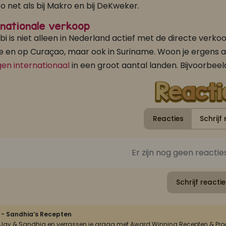
gro net als bij Makro en bij DeKweker.
nationale verkoop
obi is niet alleen in Nederland actief met de directe verk
e en op Curaçao, maar ook in Suriname. Woon je ergens a
en internationaal
in een groot aantal landen. Bijvoorbeeld
Reacties
Schrijf 
FAJA LOBI Bami Trafasie Speciaal 360 gr
FAJA LOBI Gekruide Ketjap met peper 1 L
Er zijn nog geen reactie
Pasta gerechten
Soja sauzen
Schrijf reactie
 - Sandhia’s Recepten
n Jay & Sandhia en verrassen je graag met Award Winning Recepten & Prod