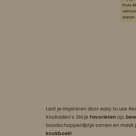
thuis é
verhaal
sterren
Laat je inspireren door easy to use R
Kookvideo’s. Sla je
favorieten
op,
bew
boodschappenlijstje samen en maak 
kookboek!