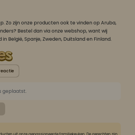
oop. Zo zijn onze producten ook te vinden op Aruba,
nders? Bestel dan via onze webshop, want wij
 in België, Spanje, Zweden, Duitsland en Finland.
reactie
FAJA LOBI Roti Dési Masala 360 ml
FAJA LOBI Saoto Trafasie 360 ml
s geplaatst.
Roti gerechten
Soepen
ucten uit onze gepassioneerde familiekeuken. De gerechten zijn