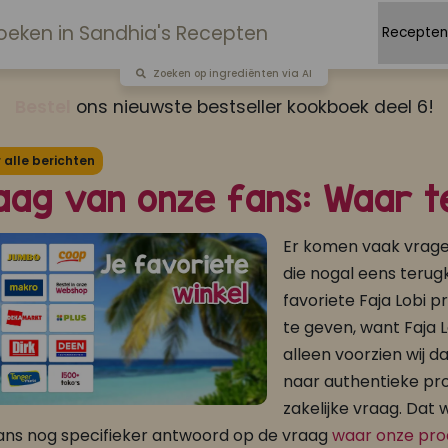
Zoeken op ingrediënten via AI
Bestel
ons nieuwste bestseller kookboek deel 6!
alle berichten
aag van onze fans: Waar t
Er komen vaak vrage
die nogal eens terug
favoriete Faja Lobi p
te geven, want Faja L
alleen voorzien wij d
naar authentieke pr
zakelijke vraag. Dat
ans nog specifieker antwoord op de vraag
waar onze prod