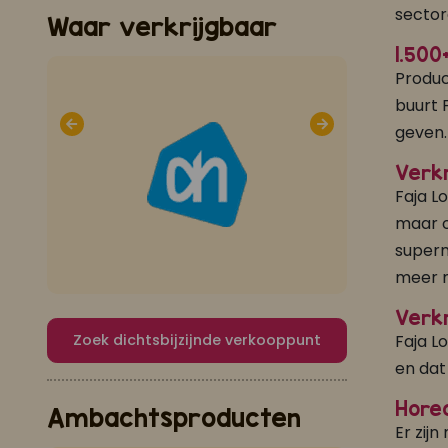
sector
Waar verkrijgbaar
1.500
Product
buurt 
geven.
Verkr
Faja L
maar o
superm
meer m
Verkr
Faja L
Zoek dichtsbijzijnde verkooppunt
en dat
Hore
Ambachtsproducten
Er zij