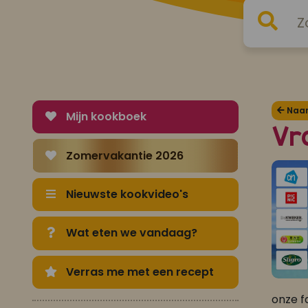
Naar 
Mijn kookboek
Vr
Zomervakantie 2026
Nieuwste kookvideo's
Wat eten we vandaag?
Verras me met een recept
onze f