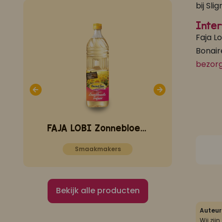
bij Sli
Inter
Faja L
Bonair
bezorg
FAJA LOBI Roti Masala Trafasie 1 L
FAJA LOBI Zonnebloemolie Trafasie 1 liter
Smaakmakers
Bekijk alle producten
Auteur
Wij zij