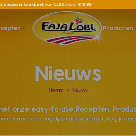
😋
Ons
nieuwste recept
al bekeken?
ecepten
Producten
Nieuws
Home
Nieuws
 met onze easy-to-use Recepten, Produ
worden hiermee dagelijks culinair verrast. Volg je ons